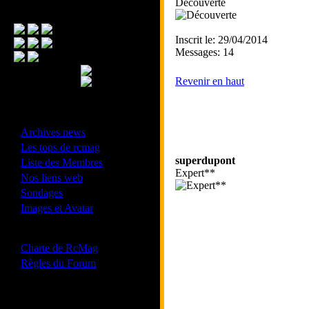
Découverte
Menu Principal
Inscrit le: 29/04/2014
Messages: 14
Revenir en haut
- Divers -
·
Archives news
·
Les tops de rcmag
·
superdupont
Liste des Membres
Expert**
·
Nos liens web
·
Sondages
·
Images et Avatar
- Bonne conduite -
·
Charte de RcMag
·
Règles du Forum
Les forums de vos Ligues