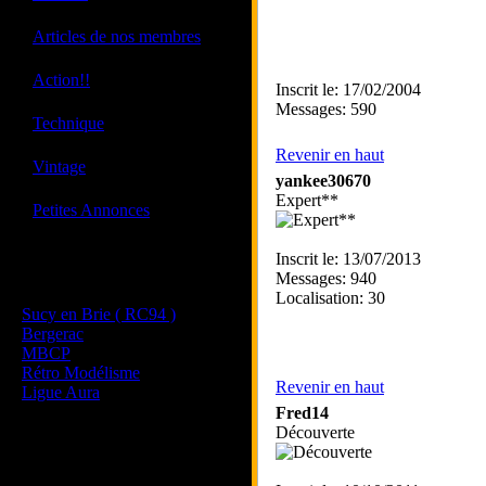
·
Articles de nos membres
·
Action!!
Inscrit le: 17/02/2004
Messages: 590
·
Technique
Revenir en haut
·
Vintage
yankee30670
Expert**
·
Petites Annonces
Inscrit le: 13/07/2013
Les sites de nos membres
Messages: 940
et de nos clubs partenaires
Localisation: 30
Sucy en Brie ( RC94 )
Bergerac
MBCP
Rétro Modélisme
Revenir en haut
Ligue Aura
Fred14
Découverte