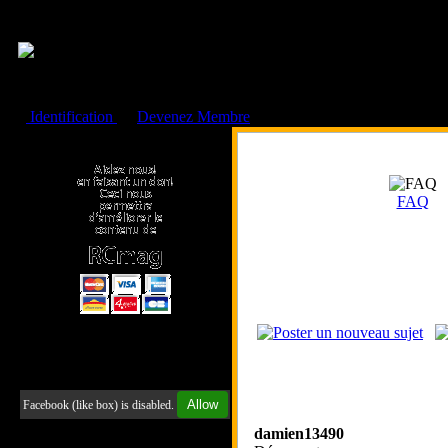
Cookies management panel
Identification
ou
Devenez Membre
Faire un don à l'Asso. RCmag
FAQ
Retrouvez-nous sur Facebook
Allow
Facebook (like box) is disabled.
damien13490