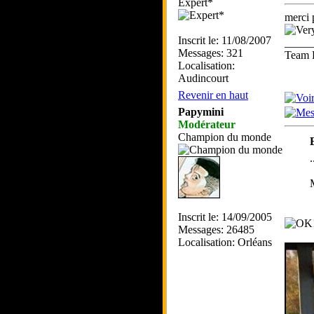
Expert*
merci 
Inscrit le: 11/08/2007
_____
Messages: 321
Team D
Localisation:
Audincourt
Revenir en haut
Papymini
Modérateur
Champion du monde
.
Inscrit le: 14/09/2005
Messages: 26485
Localisation: Orléans