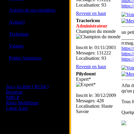
https:
Localisation: 93
https
·
Articles de nos membres
Revenir en haut
Tractoricou
·
Action!!
Administrateur
Champion du monde
un pet
·
Technique
_____
rcmag.
·
Vintage
Inscrit le: 01/11/2003
https
Messages: 131222
https:
·
Petites Annonces
Localisation: 93
https
Revenir en haut
Pilydount
Les sites de nos membres
Expert*
et de nos clubs partenaires
Afin de
Sucy en Brie ( RC94 )
qu'un 
Bergerac
Inscrit le: 30/12/2009
MBCP
Messages: 428
Tous f
Rétro Modélisme
Localisation: Haute
Ligue Aura
Savoie
Quelqu
_____