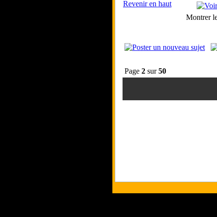
Revenir en haut
Montrer l
Page
2
sur
50
Tous les logos et les marques p
Les commentaires et le contenu 
C