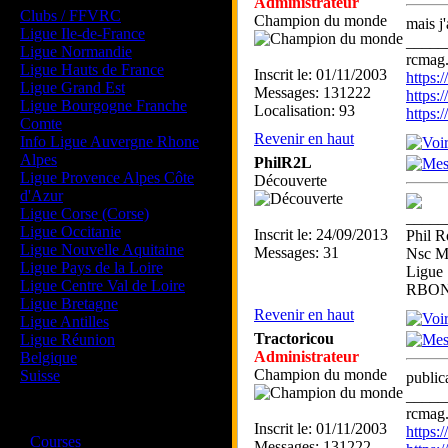
Administrateur
Clubs / FFVRC
Champion du monde
mais j'
Ligue Ile-de-France
_____
Ligue Normandie
rcmag.
Ligue Hauts de France
Inscrit le: 01/11/2003
https
Ligue Grand Est
Messages: 131222
https:
Ligue Bourgogne Franche
Localisation: 93
https
Comte
Revenir en haut
Info Ligue Auvergne Rhone
Alpes
PhilR2L
Ligue Provence Alpes Côte
Découverte
d'Azur
Ligue Corse (Corse)
_____
Ligue Occitanie
Inscrit le: 24/09/2013
Phil R
Ligue Nouvelle Aquitaine
Messages: 31
Nsc M
Ligue Pays de la Loire
Ligue 
Ligue Centre Val de Loire
RBON
Ligue Bretagne
Revenir en haut
Ligue Antilles
Tractoricou
Ligue Réunion
Administrateur
Belgique
Champion du monde
Suisse
public
_____
rcmag.
Magazine
Inscrit le: 01/11/2003
https
·
Courses
Messages: 131222