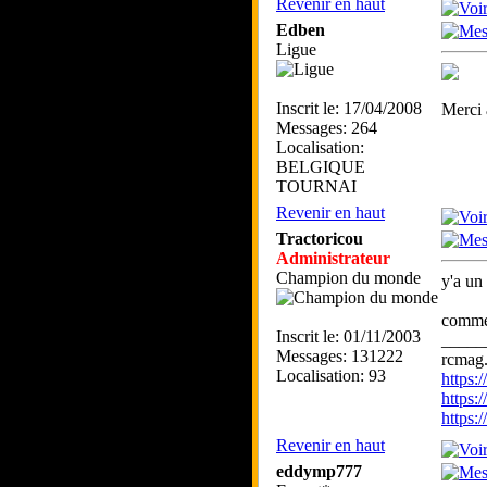
Revenir en haut
Edben
Ligue
Inscrit le: 17/04/2008
Merci
Messages: 264
Localisation:
BELGIQUE
TOURNAI
Revenir en haut
Tractoricou
Administrateur
Champion du monde
y'a un
comme j
Inscrit le: 01/11/2003
_____
Messages: 131222
rcmag.
Localisation: 93
https
https:
https
Revenir en haut
eddymp777