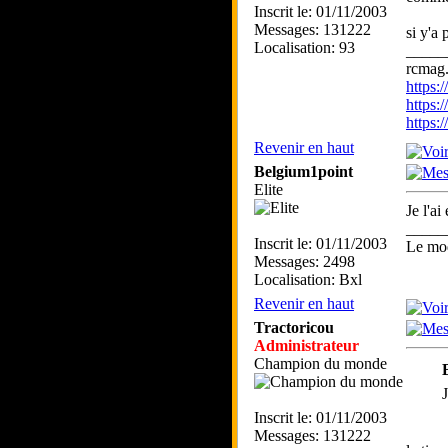
Inscrit le: 01/11/2003
Messages: 131222
si y'a
Localisation: 93
_____
rcmag.
https
https:
https
Revenir en haut
Belgium1point
Elite
Je l'a
_____
Inscrit le: 01/11/2003
Le mod
Messages: 2498
Localisation: Bxl
Revenir en haut
Tractoricou
Administrateur
Champion du monde
J
Inscrit le: 01/11/2003
Messages: 131222