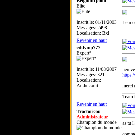
Belgium1point
Elite
_____
Inscrit le: 01/11/2003
Le mod
Messages: 2498
Localisation: Bxl
Revenir en haut
eddymp777
Expert*
Inscrit le: 11/08/2007
lien ve
Messages: 321
https
Localisation:
Audincourt
merci
_____
Team D
Revenir en haut
Tractoricou
Administrateur
Champion du monde
as tu l
comme 