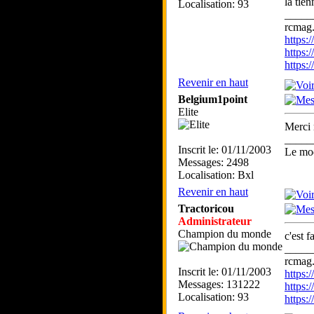
la tien
Localisation: 93
_____
rcmag.
https
https:
https
Revenir en haut
Belgium1point
Elite
Merci
_____
Inscrit le: 01/11/2003
Le mod
Messages: 2498
Localisation: Bxl
Revenir en haut
Tractoricou
Administrateur
Champion du monde
c'est 
_____
rcmag.
Inscrit le: 01/11/2003
https
Messages: 131222
https:
Localisation: 93
https