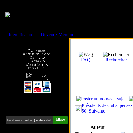
Cookies management panel
Identification
ou
Devenez Membre
Faire un don à l'Asso. RCmag
FAQ
Rechercher
Présidents de clubs, pensez
50
Suivante
Retrouvez-nous sur Facebook
Allow
Facebook (like box) is disabled.
Auteur