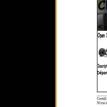
_____
Gentil
N'est-i