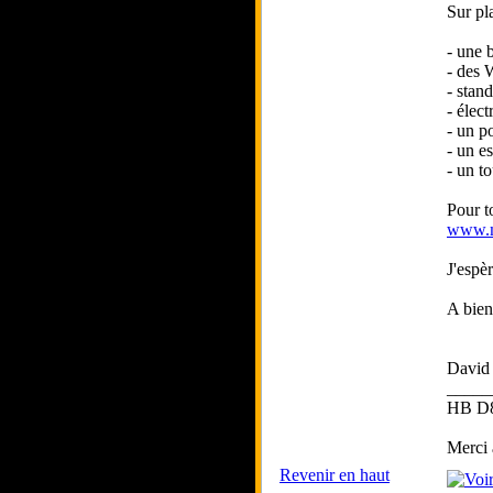
Sur pl
- une 
- des
- stand
- élect
- un p
- un e
- un t
Pour to
www.m
J'espè
A bient
David
_____
HB D8
Merci
Revenir en haut