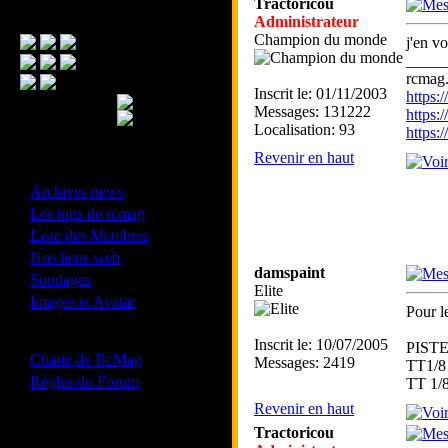
Tractoricou
Menu Principal
Administrateur
Champion du monde
j'en v
_____
rcmag.
Inscrit le: 01/11/2003
https
Messages: 131222
https:
Localisation: 93
https
Revenir en haut
- Divers -
·
Archives news
·
Les tops de rcmag
·
Liste des Membres
·
Nos liens web
damspaint
·
Sondages
Elite
·
Images et Avatar
Pour 
- Bonne conduite -
Inscrit le: 10/07/2005
PISTE
·
Charte de RcMag
Messages: 2419
TT1/8 
·
Règles du Forum
TT 1/
Revenir en haut
Tractoricou
Les forums de vos Ligues