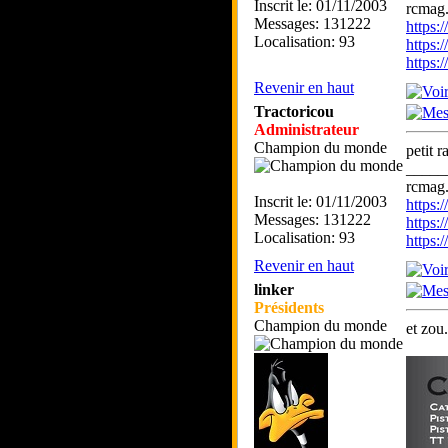
Inscrit le: 01/11/2003
rcmag.
Messages: 131222
https
Localisation: 93
https:
https
Revenir en haut
Tractoricou
Administrateur
Champion du monde
petit 
_____
rcmag.
Inscrit le: 01/11/2003
https
Messages: 131222
https:
Localisation: 93
https
Revenir en haut
linker
Présidents
Champion du monde
et zou.