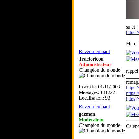
sujet :
https
Merci
Revenir en haut
Tractoricou
Administrateur
Champion du monde
rappe
_____
rcmag.
Inscrit le: 01/11/2003
https
Messages: 131222
https:
Localisation: 93
https
Revenir en haut
gazman
Modérateur
Champion du monde
Calend
_____