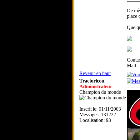
De mêm
place 
Quelqu
Contac
Mail :
Revenir en haut
Tractoricou
Administrateur
Champion du monde
Inscrit le: 01/11/2003
Messages: 131222
Localisation: 93