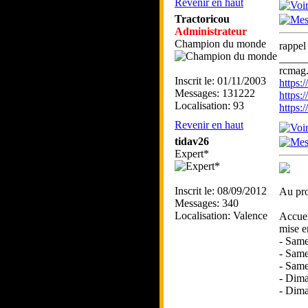
Revenir en haut
Tractoricou
Administrateur
Champion du monde
rappe
_____
rcmag.
Inscrit le: 01/11/2003
https
Messages: 131222
https:
Localisation: 93
https
Revenir en haut
tidav26
Expert*
Inscrit le: 08/09/2012
Au pr
Messages: 340
Localisation: Valence
Accuei
mise e
- Samed
- Same
- Samed
- Dima
- Dima