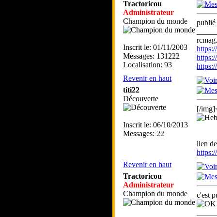
Tractoricou
Administrateur
Champion du monde
publi
_____
rcmag.
Inscrit le: 01/11/2003
https
Messages: 131222
https:
Localisation: 93
https
Revenir en haut
titi22
Découverte
[/img]
Inscrit le: 06/10/2013
Messages: 22
lien d
https
Revenir en haut
Tractoricou
Administrateur
Champion du monde
c'est 
_____