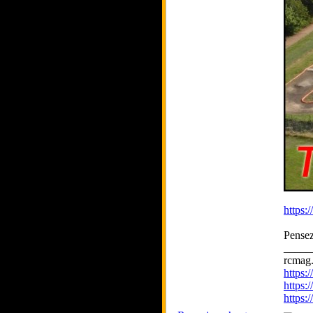
https
Pensez
_____
rcmag.
https
https:
https