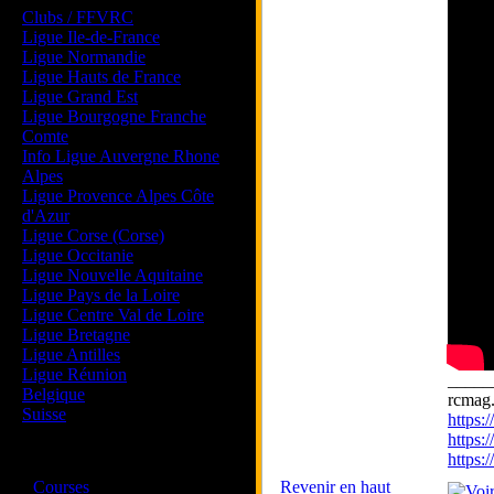
Clubs / FFVRC
Ligue Ile-de-France
Ligue Normandie
Ligue Hauts de France
Ligue Grand Est
Ligue Bourgogne Franche
Comte
Info Ligue Auvergne Rhone
Alpes
Ligue Provence Alpes Côte
d'Azur
Ligue Corse (Corse)
Ligue Occitanie
Ligue Nouvelle Aquitaine
Ligue Pays de la Loire
Ligue Centre Val de Loire
Ligue Bretagne
Ligue Antilles
Ligue Réunion
_____
Belgique
rcmag.
Suisse
https
https:
https
Magazine
·
Courses
Revenir en haut