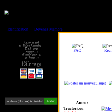
Cookies management panel
Identification
ou
Devenez Membre
Faire un don à l'Asso. RCmag
FAQ
Rech
Retrouvez-nous sur Facebook
Allow
Facebook (like box) is disabled.
Auteur
Tractoricou