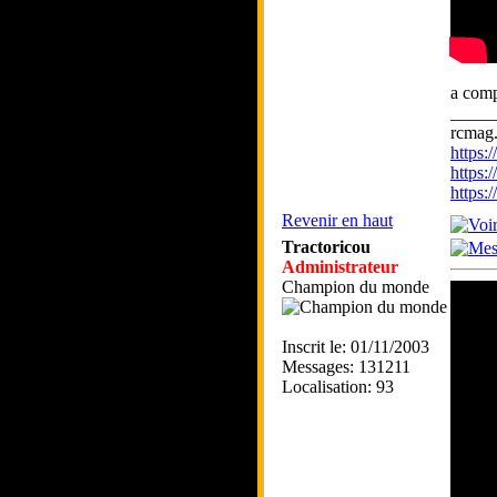
a comp
_____
rcmag.
https
https:
https
Revenir en haut
Tractoricou
Administrateur
Champion du monde
Inscrit le: 01/11/2003
Messages: 131211
Localisation: 93