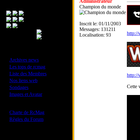
Administrateur
Menu Principal
Champion du monde
Inscrit le: 01/11/2003
Messages: 131211
http:/
Localisation: 93
- Divers -
·
Archives news
·
Les tops de rcmag
·
Liste des Membres
http:/
·
Nos liens web
·
Cette 
Sondages
·
Images et Avatar
- Bonne conduite -
·
Charte de RcMag
·
Règles du Forum
Les forums de vos Ligues