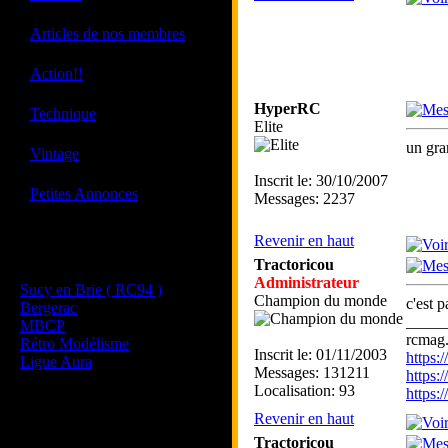
·
Articles de nos membres
·
Action!!
HyperRC
·
Technique
Elite
un gra
·
Vintage
Inscrit le: 30/10/2007
·
Petites Annonces
Messages: 2237
Revenir en haut
Les sites de nos membres
Tractoricou
et de nos clubs partenaires
Administrateur
Sucy en Brie ( RC94 )
Champion du monde
c'est 
Bergerac
_____
MBCP
rcmag.
Rétro Modélisme
Inscrit le: 01/11/2003
https
Ligue Aura
Messages: 131211
https:
Localisation: 93
https
Revenir en haut
Tractoricou