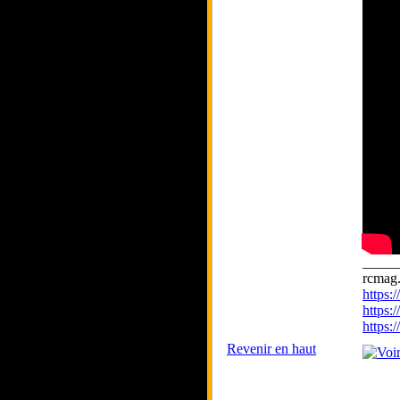
_____
rcmag.
https
https:
https
Revenir en haut