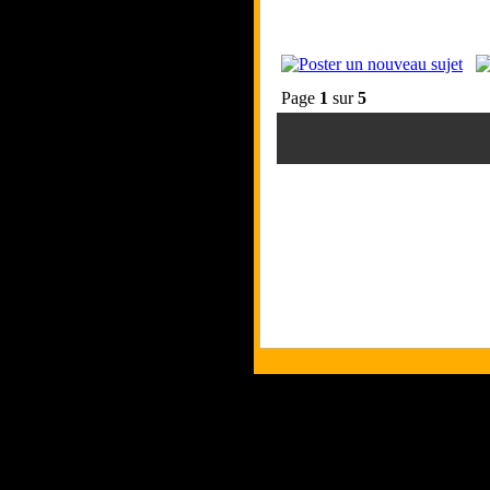
Page
1
sur
5
Tous les logos et 
Les commentaires et 