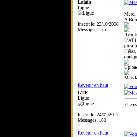
Lalain
Ligue
Merci
A Bour
Inscrit le: 23/10/2008
Messages: 175
Il rou
L'AT1 
presqu
Hélas,
quelqu
Uploa
Mais l
Revenir en haut
GTF
Ligue
Elle es
Inscrit le: 24/05/2011
Messages: 180
Revenir en haut