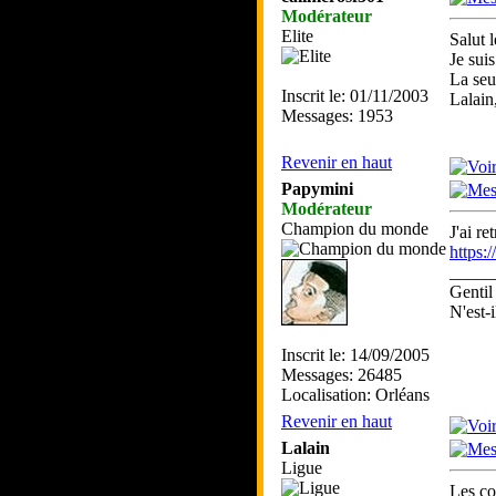
Modérateur
Elite
Salut 
Je sui
La seu
Inscrit le: 01/11/2003
Lalain
Messages: 1953
Revenir en haut
Papymini
Modérateur
Champion du monde
J'ai r
https:
_____
Gentil
N'est-i
Inscrit le: 14/09/2005
Messages: 26485
Localisation: Orléans
Revenir en haut
Lalain
Ligue
Les co