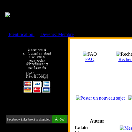
Cookies management panel
Identification
ou
Devenez Membre
Faire un don à l'Asso. RCmag
FAQ
Recher
Retrouvez-nous sur Facebook
Allow
Facebook (like box) is disabled.
Auteur
Lalain