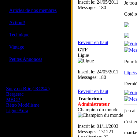
Inscrit le: 24/05/2011
Je tro
Messages: 180
·
Articles de nos membres
Coté r
·
Action!!
·
Technique
Revenir en haut
·
Vintage
GTF
Ligue
·
Petites Annonces
Pour l
Inscrit le: 24/05/2011
http:
Les sites de nos membres
Messages: 180
et de nos clubs partenaires
Derniè
Sucy en Brie ( RC94 )
Revenir en haut
Bergerac
Tractoricou
MBCP
Administrateur
Rétro Modélisme
Champion du monde
Ligue Aura
j'en ai
c'est 
Inscrit le: 01/11/2003
Messages: 131221
mardav