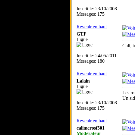
Inscrit le: 23/10/2008
Messages: 175
Revenir en haut
GTF
Ligue
Cali, t
Inscrit le: 24/05/2011
Messages: 180
Revenir en haut
Lalain
Ligue
Les ro
Un side
Inscrit le: 23/10/2008
Messages: 175
Revenir en haut
calimerosf501
Modérateur