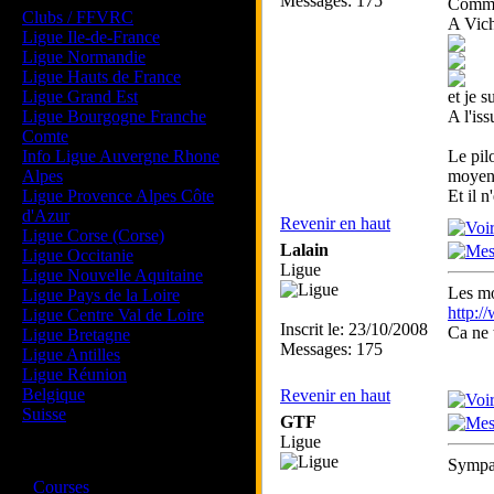
Messages: 175
Comme 
Clubs / FFVRC
A Vich
Ligue Ile-de-France
Ligue Normandie
Ligue Hauts de France
Ligue Grand Est
et je 
Ligue Bourgogne Franche
A l'is
Comte
Info Ligue Auvergne Rhone
Le pil
Alpes
moyen 
Ligue Provence Alpes Côte
Et il 
d'Azur
Revenir en haut
Ligue Corse (Corse)
Lalain
Ligue Occitanie
Ligue
Ligue Nouvelle Aquitaine
Les mo
Ligue Pays de la Loire
http:
Ligue Centre Val de Loire
Inscrit le: 23/10/2008
Ca ne 
Ligue Bretagne
Messages: 175
Ligue Antilles
Ligue Réunion
Belgique
Revenir en haut
Suisse
GTF
Ligue
Magazine
Sympa 
·
Courses