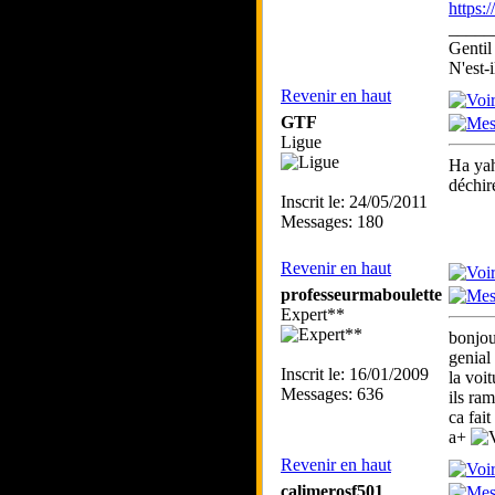
https:
_____
Gentil
N'est-i
Revenir en haut
GTF
Ligue
Ha yah
déchir
Inscrit le: 24/05/2011
Messages: 180
Revenir en haut
professeurmaboulette
Expert**
bonjou
genial !
Inscrit le: 16/01/2009
la voit
Messages: 636
ils ram
ca fai
a+
Revenir en haut
calimerosf501