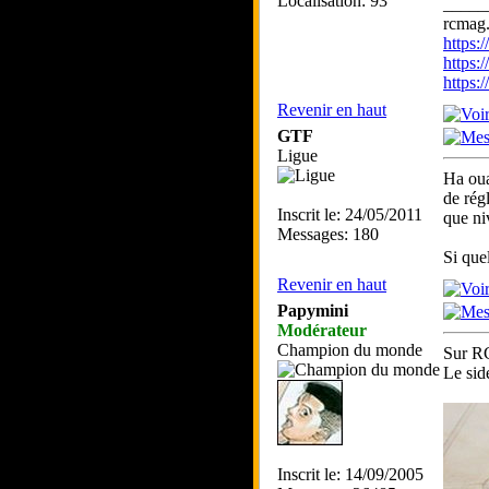
Localisation: 93
_____
rcmag.
https
https:
https
Revenir en haut
GTF
Ligue
Ha oua
de rég
Inscrit le: 24/05/2011
que niv
Messages: 180
Si que
Revenir en haut
Papymini
Modérateur
Champion du monde
Sur RC
Le sid
Inscrit le: 14/09/2005