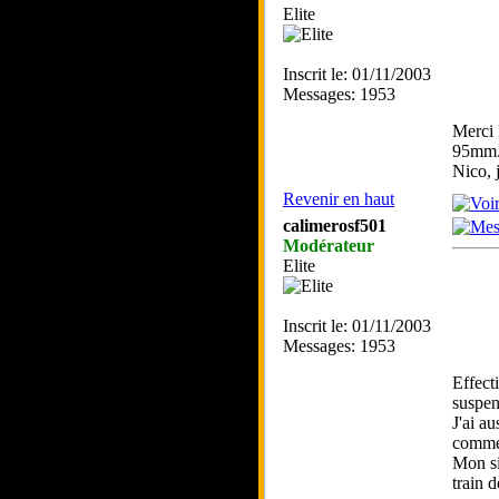
Elite
Inscrit le: 01/11/2003
Messages: 1953
Merci 
95mm
Nico, 
Revenir en haut
calimerosf501
Modérateur
Elite
Inscrit le: 01/11/2003
Messages: 1953
Effect
suspen
J'ai a
comme 
Mon sid
train 