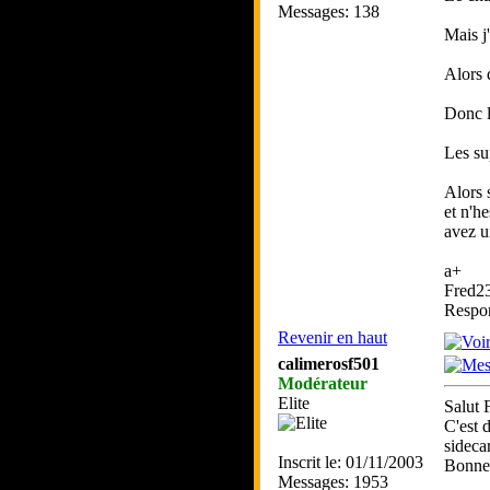
Messages: 138
Mais j
Alors d
Donc l
Les sup
Alors 
et n'h
avez u
a+
Fred2
Respo
Revenir en haut
calimerosf501
Modérateur
Elite
Salut 
C'est 
sidecar
Inscrit le: 01/11/2003
Bonne 
Messages: 1953