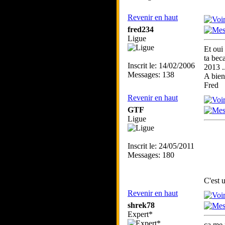
Revenir en haut
fred234
Ligue
Et oui
ta beca
Inscrit le: 14/02/2006
2013 ..
Messages: 138
A bien
Fred
Revenir en haut
GTF
Ligue
Inscrit le: 24/05/2011
Messages: 180
C'est 
Revenir en haut
shrek78
Expert*
ça me 