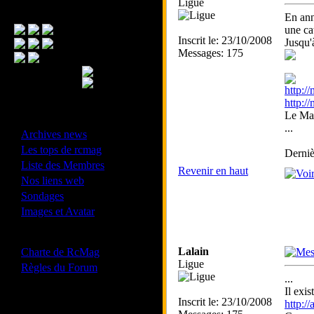
Ligue
Menu Principal
En ann
une cat
Inscrit le: 23/10/2008
Jusqu'
Messages: 175
http:
http:
Le Mar
- Divers -
...
·
Archives news
·
Les tops de rcmag
Derniè
·
Liste des Membres
Revenir en haut
·
Nos liens web
·
Sondages
·
Images et Avatar
- Bonne conduite -
·
Lalain
Charte de RcMag
Ligue
·
Règles du Forum
...
Il exi
Inscrit le: 23/10/2008
http:
Les forums de vos Ligues