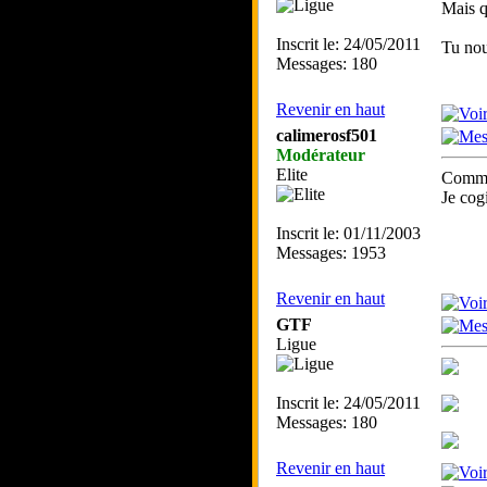
Mais qu
Inscrit le: 24/05/2011
Tu nou
Messages: 180
Revenir en haut
calimerosf501
Modérateur
Elite
Comme 
Je cogi
Inscrit le: 01/11/2003
Messages: 1953
Revenir en haut
GTF
Ligue
Inscrit le: 24/05/2011
Messages: 180
Revenir en haut