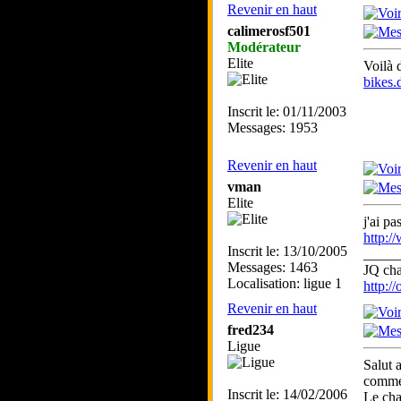
Revenir en haut
calimerosf501
Modérateur
Elite
Voilà 
bikes.
Inscrit le: 01/11/2003
Messages: 1953
Revenir en haut
vman
Elite
j'ai pa
http:
Inscrit le: 13/10/2005
_____
Messages: 1463
JQ ch
Localisation: ligue 1
http:/
Revenir en haut
fred234
Ligue
Salut 
comme 
Inscrit le: 14/02/2006
Le cha