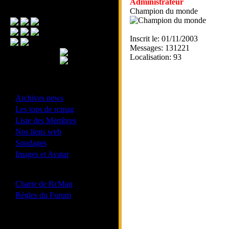
Administrateur
Menu Principal
Champion du monde
Inscrit le: 01/11/2003
Messages: 131221
Localisation: 93
- Divers -
·
Archives news
·
Les tops de rcmag
·
Liste des Membres
·
Nos liens web
·
Sondages
·
Images et Avatar
- Bonne conduite -
·
Charte de RcMag
·
Règles du Forum
Les forums de vos Ligues