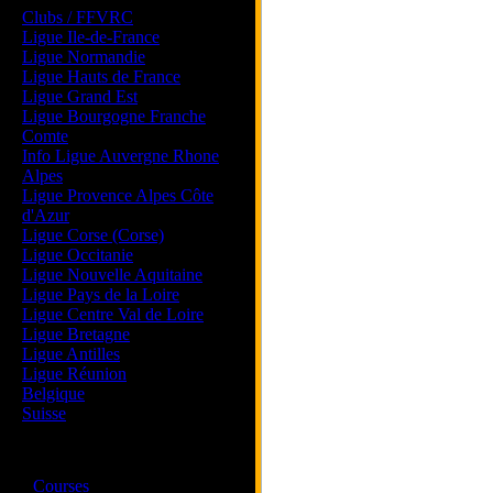
Clubs / FFVRC
Ligue Ile-de-France
Ligue Normandie
Ligue Hauts de France
Ligue Grand Est
Ligue Bourgogne Franche
Comte
Info Ligue Auvergne Rhone
Alpes
Ligue Provence Alpes Côte
d'Azur
Ligue Corse (Corse)
Ligue Occitanie
Ligue Nouvelle Aquitaine
Ligue Pays de la Loire
Ligue Centre Val de Loire
Ligue Bretagne
Ligue Antilles
Ligue Réunion
Belgique
Suisse
Magazine
·
Courses