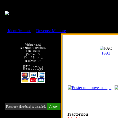
Cookies management panel
Identification
ou
Devenez Membre
Faire un don à l'Asso. RCmag
FAQ
Retrouvez-nous sur Facebook
Allow
Facebook (like box) is disabled.
Tractoricou