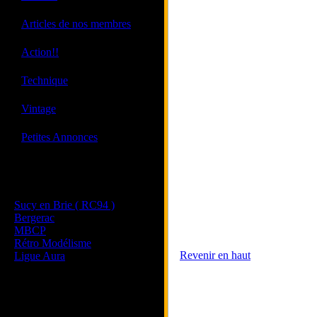
·
Articles de nos membres
·
Action!!
·
Technique
·
Vintage
·
Petites Annonces
Les sites de nos membres
et de nos clubs partenaires
Sucy en Brie ( RC94 )
Bergerac
MBCP
Rétro Modélisme
Revenir en haut
Ligue Aura