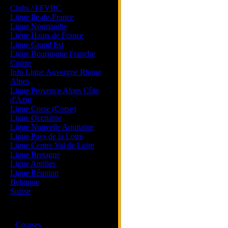
Clubs / FFVRC
Ligue Ile-de-France
Ligue Normandie
Ligue Hauts de France
Ligue Grand Est
Ligue Bourgogne Franche
Comte
Info Ligue Auvergne Rhone
Alpes
Ligue Provence Alpes Côte
d'Azur
Ligue Corse (Corse)
Ligue Occitanie
Ligue Nouvelle Aquitaine
Ligue Pays de la Loire
Ligue Centre Val de Loire
Ligue Bretagne
Ligue Antilles
Ligue Réunion
Belgique
Suisse
Magazine
·
Courses