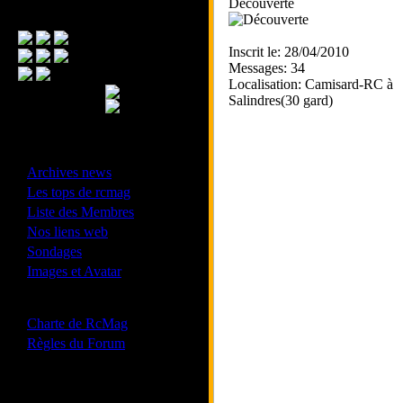
Découverte
Menu Principal
Inscrit le: 28/04/2010
Messages: 34
Localisation: Camisard-RC à
Salindres(30 gard)
- Divers -
·
Archives news
·
Les tops de rcmag
·
Liste des Membres
·
Nos liens web
·
Sondages
·
Images et Avatar
- Bonne conduite -
·
Charte de RcMag
·
Règles du Forum
Les forums de vos Ligues