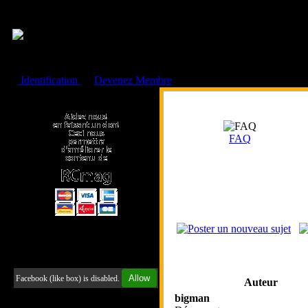
Cookies management panel
Identification
ou
Devenez Membre
Faire un don à l'Asso. RCmag
FAQ
Retrouvez-nous sur Facebook
Allow
Facebook (like box) is disabled.
Auteur
bigman