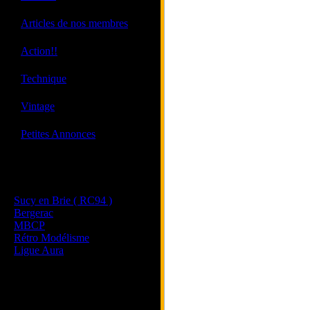
·
Articles de nos membres
·
Action!!
·
Technique
·
Vintage
·
Petites Annonces
Les sites de nos membres
et de nos clubs partenaires
Sucy en Brie ( RC94 )
Bergerac
MBCP
Rétro Modélisme
Ligue Aura