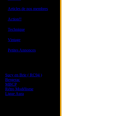
·
Articles de nos membres
·
Action!!
·
Technique
·
Vintage
·
Petites Annonces
Les sites de nos membres
et de nos clubs partenaires
Sucy en Brie ( RC94 )
Bergerac
MBCP
Rétro Modélisme
Ligue Aura