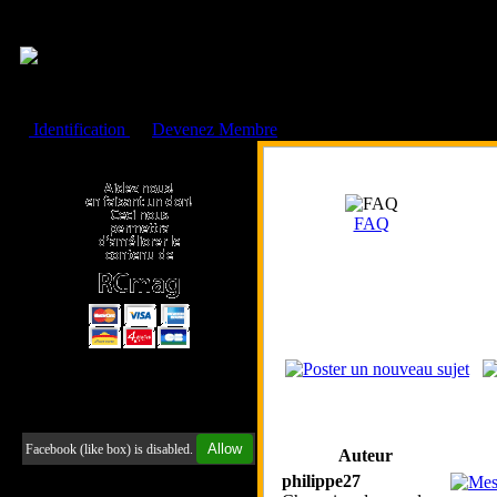
Cookies management panel
Identification
ou
Devenez Membre
Faire un don à l'Asso. RCmag
FAQ
Retrouvez-nous sur Facebook
Allow
Facebook (like box) is disabled.
Auteur
philippe27