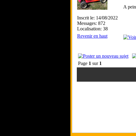
A pein
Inscrit le: 14/08/2022
Messages: 872
Localisation: 38
Revenir en haut
Page
1
sur
1