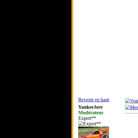
Revenir en haut
YankeeJere
Modérateur
Expert**