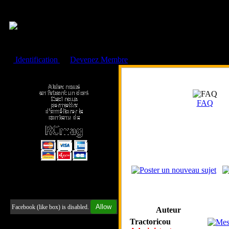
Cookies management panel
Identification
ou
Devenez Membre
Faire un don à l'Asso. RCmag
FAQ
Retrouvez-nous sur Facebook
Allow
Facebook (like box) is disabled.
Auteur
Tractoricou