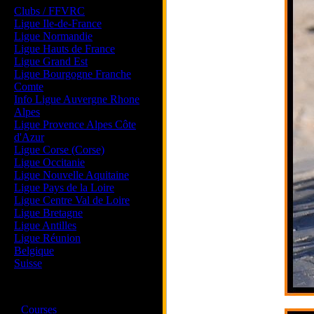
Clubs / FFVRC
Ligue Ile-de-France
Ligue Normandie
Ligue Hauts de France
Ligue Grand Est
Ligue Bourgogne Franche
Comte
Info Ligue Auvergne Rhone
Alpes
Ligue Provence Alpes Côte
d'Azur
Ligue Corse (Corse)
Ligue Occitanie
Ligue Nouvelle Aquitaine
Ligue Pays de la Loire
Ligue Centre Val de Loire
Ligue Bretagne
Ligue Antilles
Ligue Réunion
Belgique
Suisse
Magazine
·
Courses