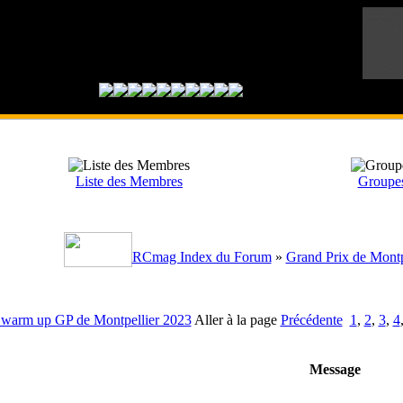
Liste des Membres
Groupes 
RCmag Index du Forum
»
Grand Prix de Montp
n warm up GP de Montpellier 2023
Aller à la page
Précédente
1
,
2
,
3
,
4
Message