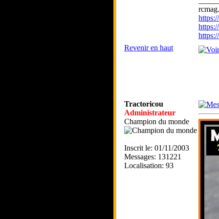
_____
rcmag.
https
https:
https
Revenir en haut
Tractoricou
Administrateur
Champion du monde
Inscrit le: 01/11/2003
Messages: 131221
Localisation: 93