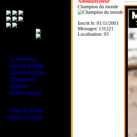
Administrateur
Menu Principal
Champion du monde
Inscrit le: 01/11/2003
Messages: 131221
Localisation: 93
- Divers -
·
Archives news
·
Les tops de rcmag
·
Liste des Membres
·
Nos liens web
·
Sondages
·
Images et Avatar
- Bonne conduite -
·
Charte de RcMag
·
Règles du Forum
Les forums de vos Ligues