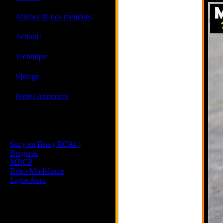
·
Articles de nos membres
·
Action!!
·
Technique
·
Vintage
·
Petites Annonces
Les sites de nos membres
et de nos clubs partenaires
Sucy en Brie ( RC94 )
Bergerac
MBCP
Rétro Modélisme
Ligue Aura