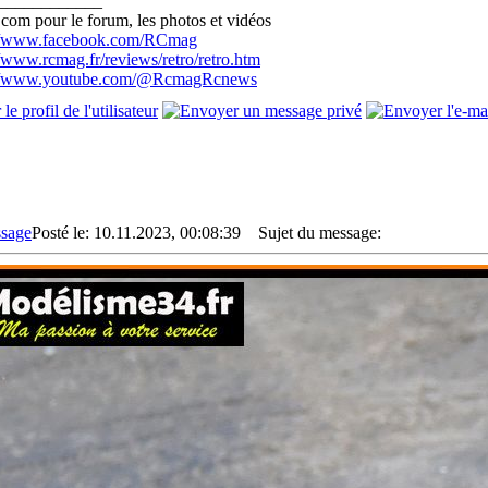
____________
com pour le forum, les photos et vidéos
://www.facebook.com/RCmag
//www.rcmag.fr/reviews/retro/retro.htm
://www.youtube.com/@RcmagRcnews
Posté le: 10.11.2023, 00:08:39
Sujet du message: