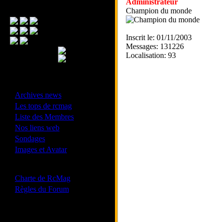
Administrateur
Menu Principal
Champion du monde
Inscrit le: 01/11/2003
Messages: 131226
Localisation: 93
- Divers -
·
Archives news
·
Les tops de rcmag
·
Liste des Membres
·
Nos liens web
·
Sondages
·
Images et Avatar
- Bonne conduite -
·
Charte de RcMag
·
Règles du Forum
Les forums de vos Ligues