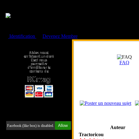
Cookies management panel
Identification
ou
Devenez Membre
Faire un don à l'Asso. RCmag
FAQ
Retrouvez-nous sur Facebook
Allow
Facebook (like box) is disabled.
Auteur
Tractoricou