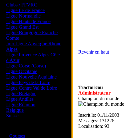
Clubs / FFVRC
Ligue Ile-de-France
Ligue Normandie
Ligue Hauts de France
Ligue Grand Est
Ligue Bourgogne Franche
Comte
Info Ligue Auvergne Rhone
Alpes
Revenir en haut
Ligue Provence Alpes Côte
d'Azur
Ligue Corse (Corse)
Ligue Occitanie
Ligue Nouvelle Aquitaine
Ligue Pays de la Loire
Tractoricou
Ligue Centre Val de Loire
Administrateur
Ligue Bretagne
Champion du monde
Ligue Antilles
Ligue Réunion
Belgique
Inscrit le: 01/11/2003
Suisse
Messages: 131226
Localisation: 93
Magazine
·
Courses