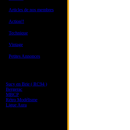
·
Articles de nos membres
·
Action!!
·
Technique
·
Vintage
·
Petites Annonces
Les sites de nos membres
et de nos clubs partenaires
Sucy en Brie ( RC94 )
Bergerac
MBCP
Rétro Modélisme
Ligue Aura