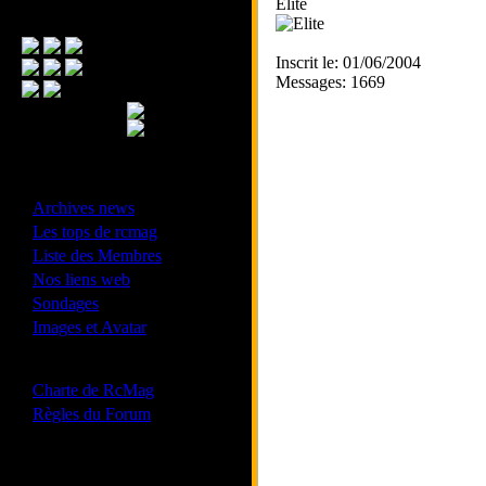
Elite
Menu Principal
Inscrit le: 01/06/2004
Messages: 1669
- Divers -
·
Archives news
·
Les tops de rcmag
·
Liste des Membres
·
Nos liens web
·
Sondages
·
Images et Avatar
- Bonne conduite -
·
Charte de RcMag
·
Règles du Forum
Les forums de vos Ligues