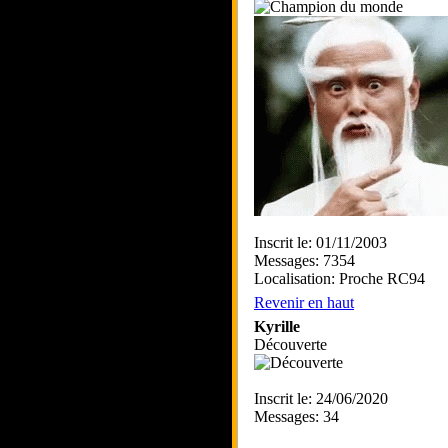
Inscrit le: 01/11/2003
Messages: 7354
Localisation: Proche RC94
Revenir en haut
Kyrille
Découverte
Inscrit le: 24/06/2020
Messages: 34