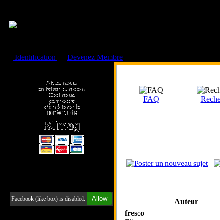
Cookies management panel
Identification
ou
Devenez Membre
Faire un don à l'Asso. RCmag
FAQ
Reche
Retrouvez-nous sur Facebook
Allow
Facebook (like box) is disabled.
Auteur
fresco