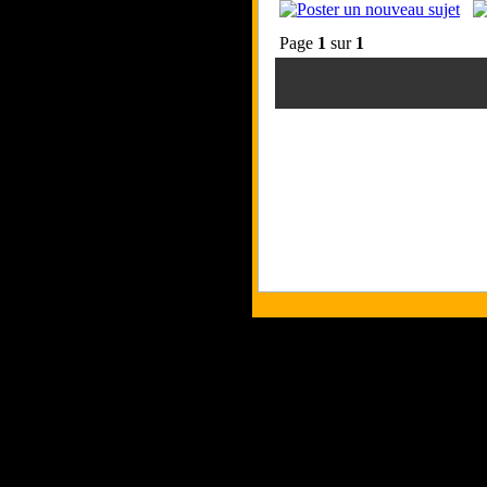
Page
1
sur
1
Tous les logos et
Les commentaires e