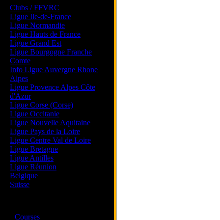
Clubs / FFVRC
Ligue Ile-de-France
Ligue Normandie
Ligue Hauts de France
Ligue Grand Est
Ligue Bourgogne Franche
Comte
Info Ligue Auvergne Rhone
Alpes
Ligue Provence Alpes Côte
d'Azur
Ligue Corse (Corse)
Ligue Occitanie
Ligue Nouvelle Aquitaine
Ligue Pays de la Loire
Ligue Centre Val de Loire
Ligue Bretagne
Ligue Antilles
Ligue Réunion
Belgique
Suisse
Magazine
·
Courses