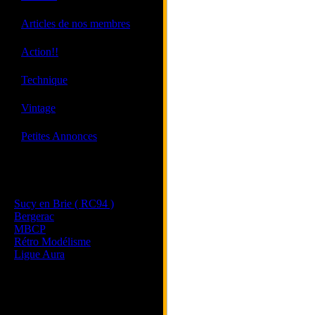
·
Articles de nos membres
·
Action!!
·
Technique
·
Vintage
·
Petites Annonces
Les sites de nos membres
et de nos clubs partenaires
Sucy en Brie ( RC94 )
Bergerac
MBCP
Rétro Modélisme
Ligue Aura