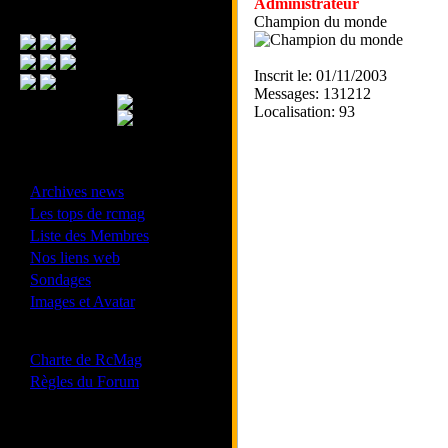
Administrateur
Menu Principal
Champion du monde
Inscrit le: 01/11/2003
Messages: 131212
Localisation: 93
- Divers -
·
Archives news
·
Les tops de rcmag
·
Liste des Membres
·
Nos liens web
·
Sondages
·
Images et Avatar
- Bonne conduite -
·
Charte de RcMag
·
Règles du Forum
Les forums de vos Ligues