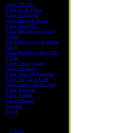
Clubs / FFVRC
Ligue Ile-de-France
Ligue Normandie
Ligue Hauts de France
Ligue Grand Est
Ligue Bourgogne Franche
Comte
Info Ligue Auvergne Rhone
Alpes
Ligue Provence Alpes Côte
d'Azur
Ligue Corse (Corse)
Ligue Occitanie
Ligue Nouvelle Aquitaine
Ligue Pays de la Loire
Ligue Centre Val de Loire
Ligue Bretagne
Ligue Antilles
Ligue Réunion
Belgique
Suisse
Magazine
·
Courses