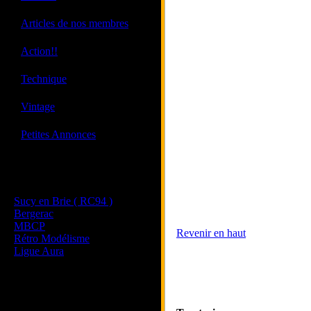
·
Articles de nos membres
·
Action!!
·
Technique
·
Vintage
·
Petites Annonces
Les sites de nos membres
et de nos clubs partenaires
Sucy en Brie ( RC94 )
Bergerac
MBCP
Revenir en haut
Rétro Modélisme
Ligue Aura