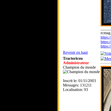
_____
rcmag.
https
https:
https
Revenir en haut
Tractoricou
Administrateur
Champion du monde
Inscrit le: 01/11/2003
Messages: 131211
Localisation: 93