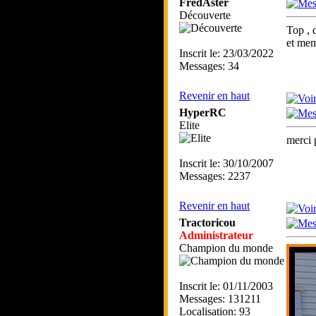
FredAster
Découverte
Top , 
et mem
Inscrit le: 23/03/2022
Messages: 34
Revenir en haut
HyperRC
Elite
merci 
Inscrit le: 30/10/2007
Messages: 2237
Revenir en haut
Tractoricou
Administrateur
Champion du monde
Inscrit le: 01/11/2003
Messages: 131211
Localisation: 93