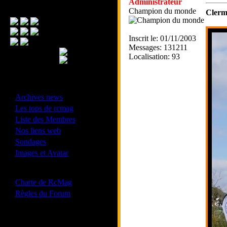
Administrateur
Menu Principal
Champion du monde
Clermo
Inscrit le: 01/11/2003
Messages: 131211
Localisation: 93
- Divers -
·
Archives news
·
Les tops de rcmag
·
Liste des Membres
·
Nos liens web
·
Sondages
·
Images et Avatar
- Bonne conduite -
·
Charte de RcMag
·
Règles du Forum
Les forums de vos Ligues