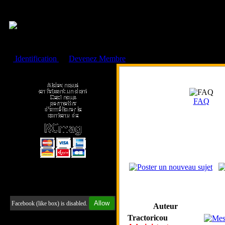
Cookies management panel
Identification
ou
Devenez Membre
Faire un don à l'Asso. RCmag
FAQ
Retrouvez-nous sur Facebook
Allow
Facebook (like box) is disabled.
Auteur
Tractoricou