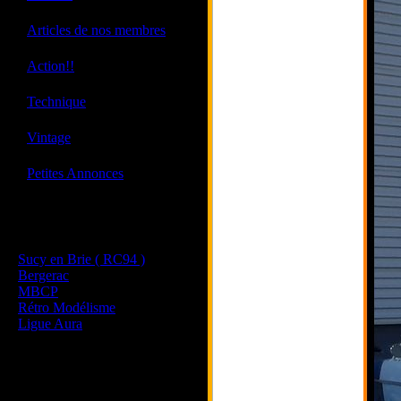
·
Articles de nos membres
·
Action!!
·
Technique
·
Vintage
·
Petites Annonces
Les sites de nos membres
et de nos clubs partenaires
Sucy en Brie ( RC94 )
Bergerac
MBCP
Rétro Modélisme
Ligue Aura