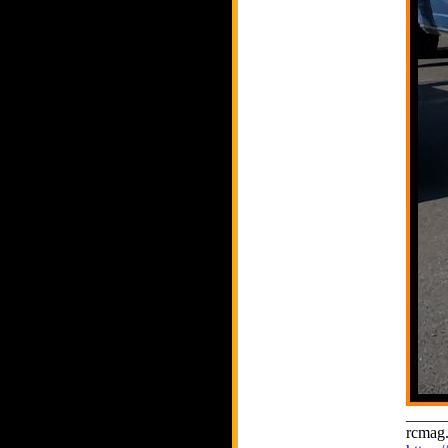
_____
rcmag.