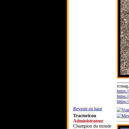
_____
rcmag.
https
https:
https
Revenir en haut
Tractoricou
Administrateur
Champion du monde