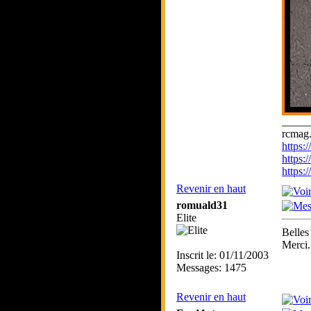
_____
rcmag.
https
https:
https
Revenir en haut
romuald31
Elite
Belles
Merci.
Inscrit le: 01/11/2003
Messages: 1475
Revenir en haut