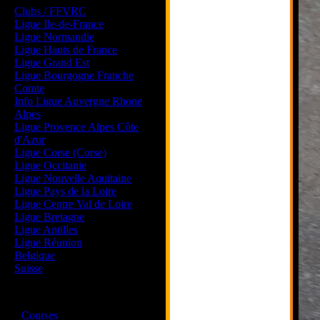
Clubs / FFVRC
Ligue Ile-de-France
Ligue Normandie
Ligue Hauts de France
Ligue Grand Est
Ligue Bourgogne Franche
Comte
Info Ligue Auvergne Rhone
Alpes
Ligue Provence Alpes Côte
d'Azur
Ligue Corse (Corse)
Ligue Occitanie
Ligue Nouvelle Aquitaine
Ligue Pays de la Loire
Ligue Centre Val de Loire
Ligue Bretagne
Ligue Antilles
Ligue Réunion
Belgique
Suisse
Magazine
·
Courses