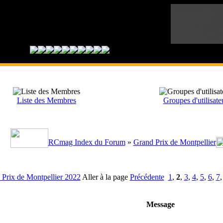
Liste des Membres
Groupes d'utilisate
RCmag Index du Forum
»
Grand Prix de Montpellier
 Prix de Montpellier 2022
Aller à la page
Précédente
1
,
2
,
3
,
4
,
5
,
6
,
7
Message