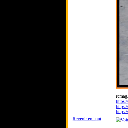
_____
rcmag.
https
https:
https
Revenir en haut