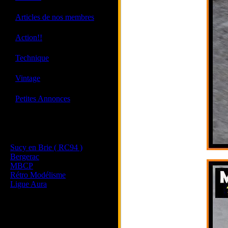
·
Articles de nos membres
·
Action!!
·
Technique
·
Vintage
·
Petites Annonces
Les sites de nos membres
et de nos clubs partenaires
Sucy en Brie ( RC94 )
Bergerac
MBCP
Rétro Modélisme
Ligue Aura