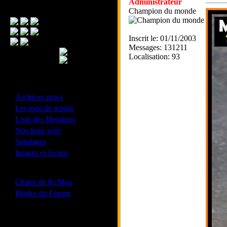
Administrateur
Menu Principal
Champion du monde
Inscrit le: 01/11/2003
Messages: 131211
Localisation: 93
- Divers -
·
Archives news
·
Les tops de rcmag
·
Liste des Membres
·
Nos liens web
·
Sondages
·
Images et Avatar
- Bonne conduite -
·
Charte de RcMag
·
Règles du Forum
Les forums de vos Ligues