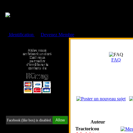
Cookies management panel
Identification
ou
Devenez Membre
Faire un don à l'Asso. RCmag
FAQ
Retrouvez-nous sur Facebook
Allow
Facebook (like box) is disabled.
Auteur
Tractoricou