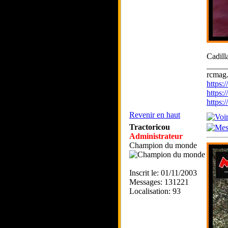
Cadill
_____
rcmag.
https
https:
https
Revenir en haut
Tractoricou
Administrateur
Champion du monde
Inscrit le: 01/11/2003
Messages: 131221
Localisation: 93