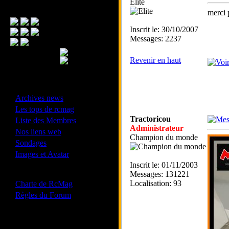
Elite
Menu Principal
merci p
Inscrit le: 30/10/2007
Messages: 2237
Revenir en haut
- Divers -
·
Archives news
·
Les tops de rcmag
·
Tractoricou
Liste des Membres
Administrateur
·
Nos liens web
Champion du monde
·
Sondages
·
Images et Avatar
Inscrit le: 01/11/2003
- Bonne conduite -
Messages: 131221
·
Localisation: 93
Charte de RcMag
·
Règles du Forum
Les forums de vos Ligues