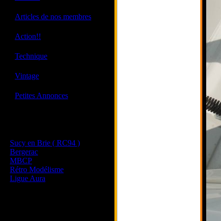
·
Articles de nos membres
·
Action!!
·
Technique
·
Vintage
·
Petites Annonces
Les sites de nos membres
et de nos clubs partenaires
Sucy en Brie ( RC94 )
Bergerac
MBCP
Rétro Modélisme
Ligue Aura