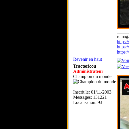
_____
rcmag.
https
https:
https
Revenir en haut
Tractoricou
Administrateur
Champion du monde
Inscrit le: 01/11/2003
Messages: 131221
Localisation: 93