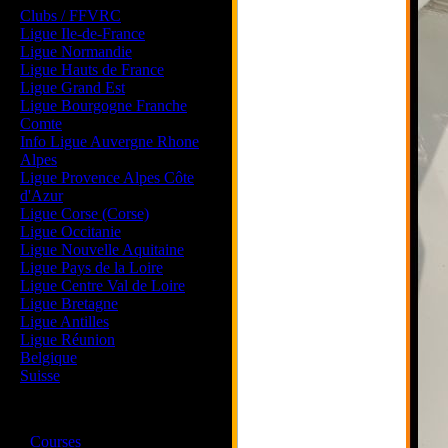
Clubs / FFVRC
Ligue Ile-de-France
Ligue Normandie
Ligue Hauts de France
Ligue Grand Est
Ligue Bourgogne Franche
Comte
Info Ligue Auvergne Rhone
Alpes
Ligue Provence Alpes Côte
d'Azur
Ligue Corse (Corse)
Ligue Occitanie
Ligue Nouvelle Aquitaine
Ligue Pays de la Loire
Ligue Centre Val de Loire
Ligue Bretagne
Ligue Antilles
Ligue Réunion
Belgique
Suisse
Magazine
·
Courses