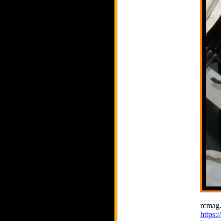
_____
rcmag.
https