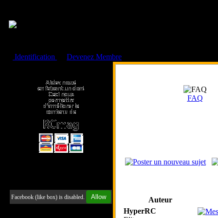
Cookies management panel
Identification
ou
Devenez Membre
Faire un don à l'Asso. RCmag
FAQ
Retrouvez-nous sur Facebook
Allow
Facebook (like box) is disabled.
Auteur
HyperRC