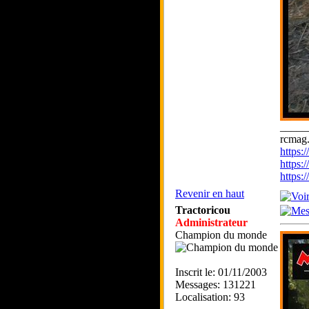
_____
rcmag.
https
https:
https
Revenir en haut
Tractoricou
Administrateur
Champion du monde
Inscrit le: 01/11/2003
Messages: 131221
Localisation: 93