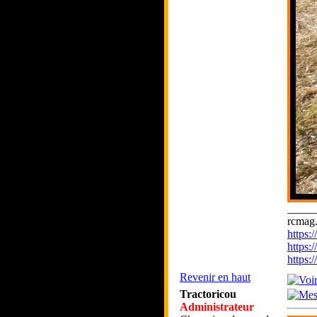
_____
rcmag.
https
https:
https
Revenir en haut
Tractoricou
Administrateur