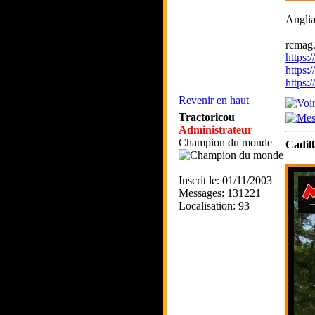
Angli
_____
rcmag.
https
https:
https
Revenir en haut
Tractoricou
Administrateur
Champion du monde
Cadil
Inscrit le: 01/11/2003
Messages: 131221
Localisation: 93