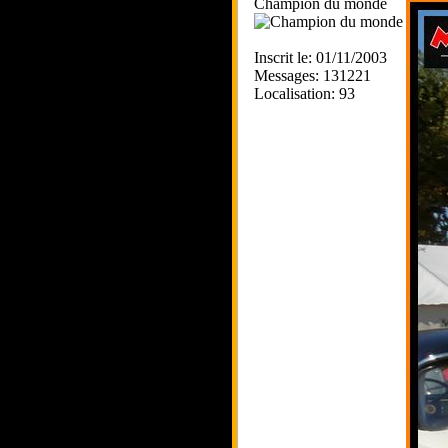
Champion du monde
Inscrit le: 01/11/2003
Messages: 131221
Localisation: 93