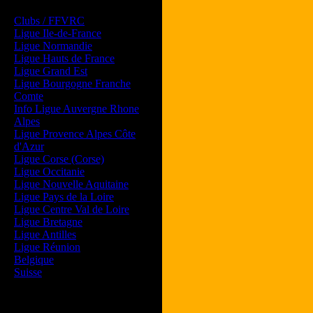
Les forums de vos Ligues
Clubs / FFVRC
Ligue Ile-de-France
Ligue Normandie
Ligue Hauts de France
Ligue Grand Est
Ligue Bourgogne Franche
Comte
Info Ligue Auvergne Rhone
Alpes
Ligue Provence Alpes Côte
d'Azur
Ligue Corse (Corse)
Ligue Occitanie
Ligue Nouvelle Aquitaine
Ligue Pays de la Loire
Ligue Centre Val de Loire
Ligue Bretagne
Ligue Antilles
Ligue Réunion
Belgique
Suisse
Magazine