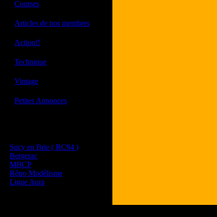
·
Courses
·
Articles de nos membres
·
Action!!
·
Technique
·
Vintage
·
Petites Annonces
Les sites de nos membres
et de nos clubs partenaires
Sucy en Brie ( RC94 )
Bergerac
MBCP
Rétro Modélisme
Ligue Aura
Tous les logos et les 