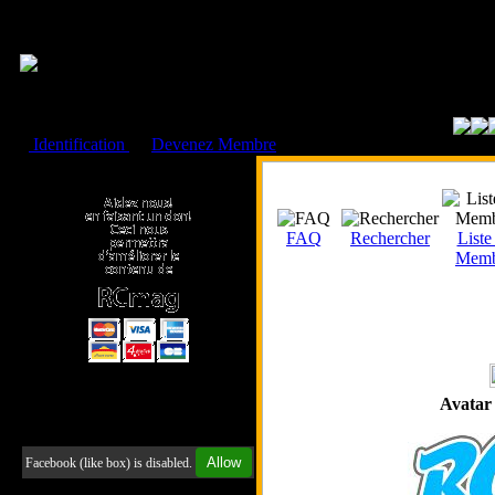
Cookies management panel
Identification
ou
Devenez Membre
Faire un don à l'Asso. RCmag
FAQ
Rechercher
Liste
Memb
Avatar
Retrouvez-nous sur Facebook
Allow
Facebook (like box) is disabled.