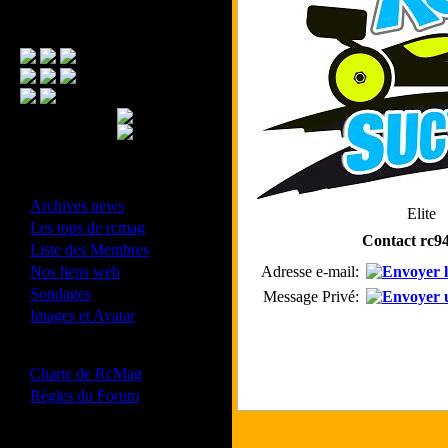
Menu Principal
- Divers -
·
Archives news
Elite
·
Les tops de rcmag
Contact rc9
·
Liste des Membres
·
Nos liens web
Adresse e-mail:
·
Sondages
Message Privé:
·
Images et Avatar
- Bonne conduite -
·
Charte de RcMag
·
Règles du Forum