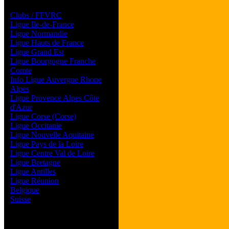
Les forums de vos Ligues
Clubs / FFVRC
Ligue Ile-de-France
Ligue Normandie
Ligue Hauts de France
Ligue Grand Est
Ligue Bourgogne Franche
Comte
Info Ligue Auvergne Rhone
Alpes
Ligue Provence Alpes Côte
d'Azur
Ligue Corse (Corse)
Ligue Occitanie
Ligue Nouvelle Aquitaine
Ligue Pays de la Loire
Ligue Centre Val de Loire
Ligue Bretagne
Ligue Antilles
Ligue Réunion
Belgique
Suisse
Magazine