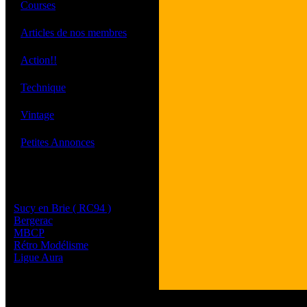
·
Courses
·
Articles de nos membres
·
Action!!
·
Technique
·
Vintage
·
Petites Annonces
Les sites de nos membres
et de nos clubs partenaires
Sucy en Brie ( RC94 )
Bergerac
MBCP
Rétro Modélisme
Ligue Aura
Tous les logos et les 