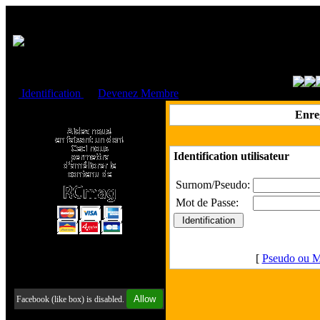
Cookies management panel
Identification
ou
Devenez Membre
Faire un don à l'Asso. RCmag
Enre
Identification utilisateur
Surnom/Pseudo:
Mot de Passe:
[
Pseudo ou M
Retrouvez-nous sur Facebook
Allow
Facebook (like box) is disabled.