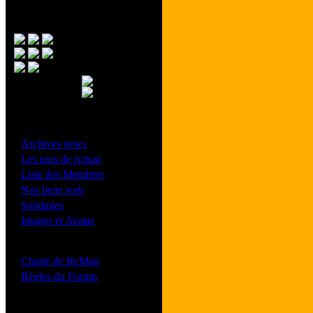
Menu Principal
- Divers -
·
Archives news
·
Les tops de rcmag
·
Liste des Membres
·
Nos liens web
·
Sondages
·
Images et Avatar
- Bonne conduite -
·
Charte de RcMag
·
Règles du Forum