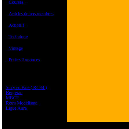
·
Courses
·
Articles de nos membres
·
Action!!
·
Technique
·
Vintage
·
Petites Annonces
Les sites de nos membres
et de nos clubs partenaires
Sucy en Brie ( RC94 )
Bergerac
MBCP
Rétro Modélisme
Ligue Aura
Tous les logos et les 