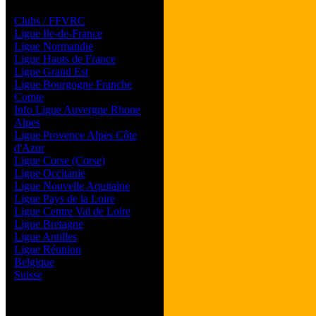
Les forums de vos Ligues
Clubs / FFVRC
Ligue Ile-de-France
Ligue Normandie
Ligue Hauts de France
Ligue Grand Est
Ligue Bourgogne Franche
Comte
Info Ligue Auvergne Rhone
Alpes
Ligue Provence Alpes Côte
d'Azur
Ligue Corse (Corse)
Ligue Occitanie
Ligue Nouvelle Aquitaine
Ligue Pays de la Loire
Ligue Centre Val de Loire
Ligue Bretagne
Ligue Antilles
Ligue Réunion
Belgique
Suisse
Magazine