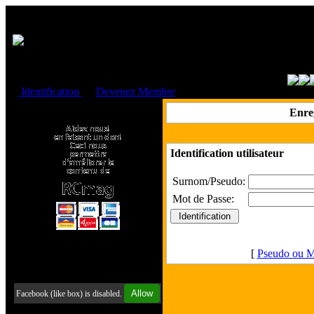
Cookies management panel
Identification
ou
Devenez Membre
Faire un don à l'Asso. RCmag
Enre
Identification utilisateur
Surnom/Pseudo:
Mot de Passe:
[
Pseudo ou M
Retrouvez-nous sur Facebook
Allow
Facebook (like box) is disabled.