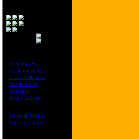
Menu Principal
- Divers -
·
Archives news
·
Les tops de rcmag
·
Liste des Membres
·
Nos liens web
·
Sondages
·
Images et Avatar
- Bonne conduite -
·
Charte de RcMag
·
Règles du Forum