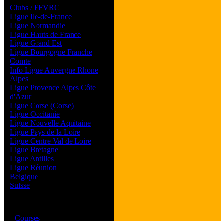
Clubs / FFVRC
Ligue Ile-de-France
Ligue Normandie
Ligue Hauts de France
Ligue Grand Est
Ligue Bourgogne Franche
Comte
Info Ligue Auvergne Rhone
Alpes
Ligue Provence Alpes Côte
d'Azur
Ligue Corse (Corse)
Ligue Occitanie
Ligue Nouvelle Aquitaine
Ligue Pays de la Loire
Ligue Centre Val de Loire
Ligue Bretagne
Ligue Antilles
Ligue Réunion
Belgique
Suisse
Magazine
·
Courses