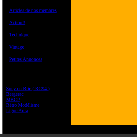
·
Articles de nos membres
·
Action!!
·
Technique
·
Vintage
·
Petites Annonces
Les sites de nos membres
et de nos clubs partenaires
Sucy en Brie ( RC94 )
Bergerac
MBCP
Rétro Modélisme
Ligue Aura
Tous les l
Les commenta