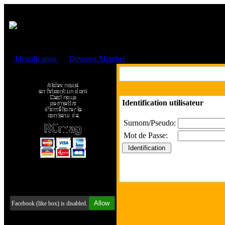
Cookies management panel
Identification
ou
Devenez Membre
Faire un don à l'Asso. RCmag
Identification utilisateur
Surnom/Pseudo:
Mot de Passe:
Retrouvez-nous sur Facebook
Allow
Facebook (like box) is disabled.