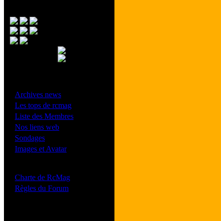
Menu Principal
- Divers -
·
Archives news
·
Les tops de rcmag
·
Liste des Membres
·
Nos liens web
·
Sondages
·
Images et Avatar
- Bonne conduite -
·
Charte de RcMag
·
Règles du Forum
Les forums de vos Ligues