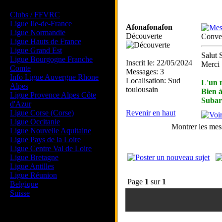
Les forums de vos Ligues
Clubs / FFVRC
Ligue Ile-de-France
Afonafonafon
Ligue Normandie
Découverte
Conver
Ligue Hauts de France
Ligue Grand Est
Salut 
Ligue Bourgogne Franche
Inscrit le: 22/05/2024
Merci
Comte
Messages: 3
Info Ligue Auvergne Rhone
Localisation: Sud
L'un 
Alpes
toulousain
Bien à
Ligue Provence Alpes Côte
Subar
d'Azur
Ligue Corse (Corse)
Revenir en haut
Ligue Occitanie
Montrer les mes
Ligue Nouvelle Aquitaine
Ligue Pays de la Loire
Ligue Centre Val de Loire
Ligue Bretagne
Ligue Antilles
Ligue Réunion
Page
1
sur
1
Belgique
Suisse
Magazine