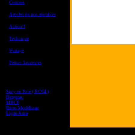
·
Courses
·
Articles de nos membres
·
Action!!
·
Technique
·
Vintage
·
Petites Annonces
Les sites de nos membres
et de nos clubs partenaires
Sucy en Brie ( RC94 )
Bergerac
MBCP
Rétro Modélisme
Ligue Aura
Tous les logos et les marques présent