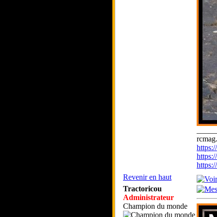
_____
rcmag.
https
https:
https
Revenir en haut
Tractoricou
Administrateur
Champion du monde