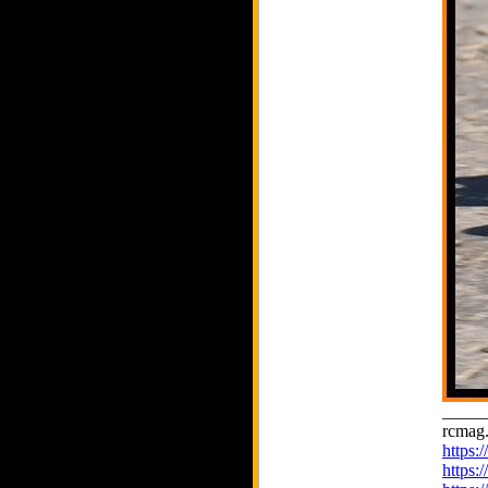
_____
rcmag.
https
https: