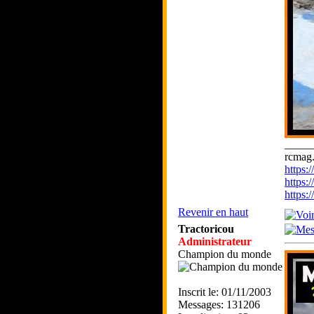
_____
rcmag.
https
https:
https
Revenir en haut
Tractoricou
Administrateur
Champion du monde
Inscrit le: 01/11/2003
Messages: 131206