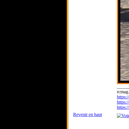
_____
rcmag.
https
https:
https
Revenir en haut