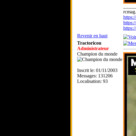
_____
rcmag.
https
https:
https
Revenir en haut
Tractoricou
Administrateur
Champion du monde
Inscrit le: 01/11/2003
Messages: 131206
Localisation: 93