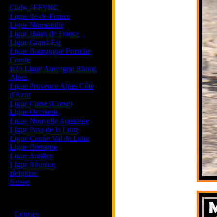
Clubs / FFVRC
Ligue Ile-de-France
Ligue Normandie
Ligue Hauts de France
Ligue Grand Est
Ligue Bourgogne Franche
Comte
Info Ligue Auvergne Rhone
Alpes
Ligue Provence Alpes Côte
d'Azur
Ligue Corse (Corse)
Ligue Occitanie
Ligue Nouvelle Aquitaine
Ligue Pays de la Loire
Ligue Centre Val de Loire
Ligue Bretagne
Ligue Antilles
Ligue Réunion
Belgique
Suisse
Magazine
·
Courses