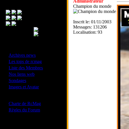
Administrateur
Menu Principal
Champion du monde
Inscrit le: 01/11/2003
Messages: 131206
Localisation: 93
- Divers -
·
Archives news
·
Les tops de rcmag
·
Liste des Membres
·
Nos liens web
·
Sondages
·
Images et Avatar
- Bonne conduite -
·
Charte de RcMag
·
Règles du Forum
Les forums de vos Ligues