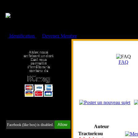
Cookies management panel
Identification
ou
Devenez Membre
Faire un don à l'Asso. RCmag
FAQ
Retrouvez-nous sur Facebook
Allow
Facebook (like box) is disabled.
Auteur
Tractoricou