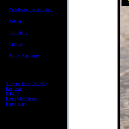
·
Articles de nos membres
·
Action!!
·
Technique
·
Vintage
·
Petites Annonces
Les sites de nos membres
et de nos clubs partenaires
Sucy en Brie ( RC94 )
Bergerac
MBCP
Rétro Modélisme
Ligue Aura