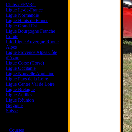
Clubs / FFVRC
Ligue Ile-de-France
Ligue Normandie
Ligue Hauts de France
Ligue Grand Est
Ligue Bourgogne Franche
Comte
Info Ligue Auvergne Rhone
Alpes
Ligue Provence Alpes Côte
d'Azur
Ligue Corse (Corse)
Ligue Occitanie
Ligue Nouvelle Aquitaine
Ligue Pays de la Loire
Ligue Centre Val de Loire
Ligue Bretagne
Ligue Antilles
Ligue Réunion
Belgique
Suisse
Magazine
·
Courses