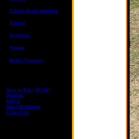
·
Articles de nos membres
·
Action!!
·
Technique
·
Vintage
·
Petites Annonces
Les sites de nos membres
et de nos clubs partenaires
Sucy en Brie ( RC94 )
Bergerac
MBCP
Rétro Modélisme
Ligue Aura