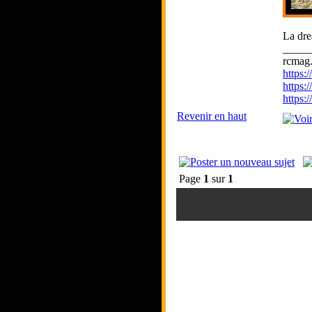
La dr
_____
rcmag.
https
https:
https
Revenir en haut
Page
1
sur
1