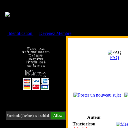
Cookies management panel
Identification
ou
Devenez Membre
Faire un don à l'Asso. RCmag
FAQ
Retrouvez-nous sur Facebook
Allow
Facebook (like box) is disabled.
Auteur
Tractoricou