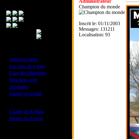
Administrateur
Menu Principal
Champion du monde
Inscrit le: 01/11/2003
Messages: 131211
Localisation: 93
- Divers -
·
Archives news
·
Les tops de rcmag
·
Liste des Membres
·
Nos liens web
·
Sondages
·
Images et Avatar
- Bonne conduite -
·
Charte de RcMag
·
Règles du Forum
Les forums de vos Ligues