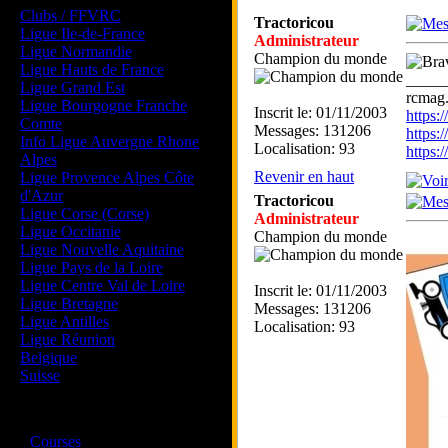
Clubs / FFVRC
Tractoricou
Ligue Ile-de-France
Administrateur
Ligue Normandie
Champion du monde
Ligue Hauts de France
_____
Ligue Grand Est
rcmag.
Ligue Bourgogne Franche
Inscrit le: 01/11/2003
https
Comte
Messages: 131206
https:
Info Ligue Auvergne Rhone
Localisation: 93
https
Alpes
Revenir en haut
Ligue Provence Alpes Côte
d'Azur
Tractoricou
Ligue Corse (Corse)
Administrateur
Ligue Occitanie
Champion du monde
Ligue Nouvelle Aquitaine
Ligue Pays de la Loire
Ligue Centre Val de Loire
Inscrit le: 01/11/2003
Ligue Bretagne
Messages: 131206
Ligue Antilles
Localisation: 93
Ligue Réunion
Belgique
Suisse
Magazine
·
Courses