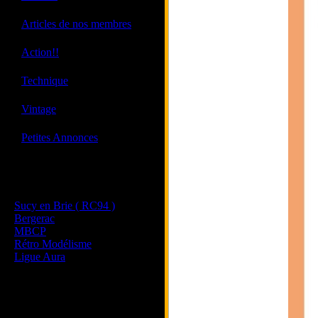
·
Articles de nos membres
·
Action!!
·
Technique
·
Vintage
·
Petites Annonces
Les sites de nos membres
et de nos clubs partenaires
Sucy en Brie ( RC94 )
Bergerac
MBCP
Rétro Modélisme
Ligue Aura