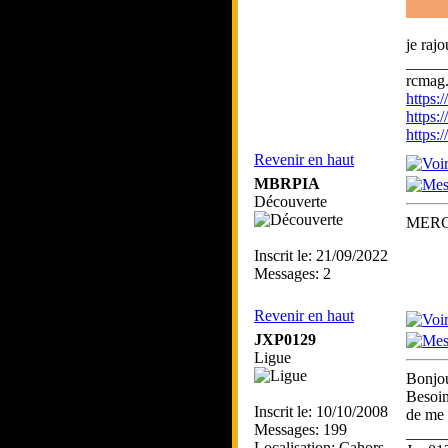
je rajo
_____
rcmag.
https
https:
https
Revenir en haut
MBRPIA
Découverte
MERC
Inscrit le: 21/09/2022
Messages: 2
Revenir en haut
JXP0129
Ligue
Bonjou
Besoin
Inscrit le: 10/10/2008
de me 
Messages: 199
_____
Localisation: Cahors