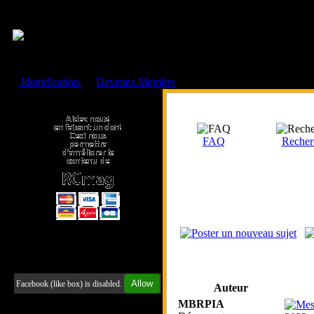
Cookies management panel
Identification
ou
Devenez Membre
Faire un don à l'Asso. RCmag
FAQ
Recher
Retrouvez-nous sur Facebook
Allow
Facebook (like box) is disabled.
Auteur
MBRPIA