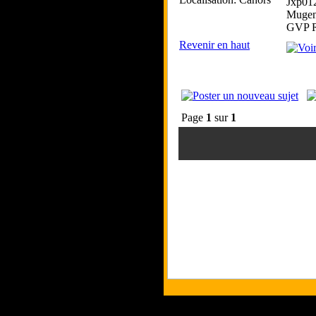
Jxp01
Mugen
GVP R
Revenir en haut
Page
1
sur
1
Tous les logos et 
Les commentaires et 