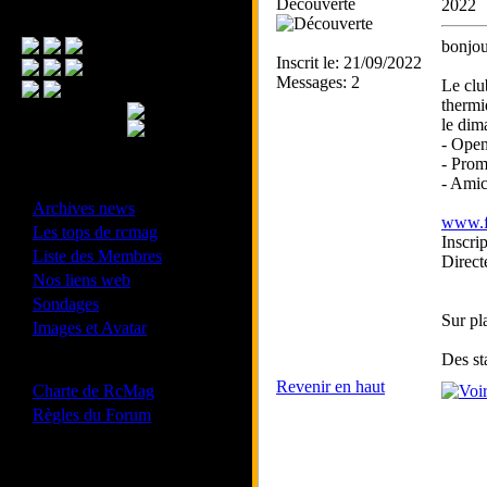
Découverte
2022
Menu Principal
bonjou
Inscrit le: 21/09/2022
Messages: 2
Le clu
thermiq
le dim
- Open
- Prom
- Amic
- Divers -
·
Archives news
www.f
·
Les tops de rcmag
Inscrip
·
Liste des Membres
Direct
·
Nos liens web
·
Sondages
Sur pl
·
Images et Avatar
Des st
- Bonne conduite -
Revenir en haut
·
Charte de RcMag
·
Règles du Forum
Les forums de vos Ligues