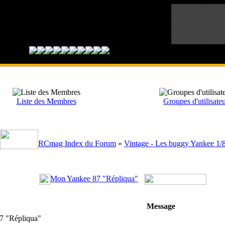
Liste des Membres
Groupes d'utilisate
RCmag Index du Forum
»
Vintage - Les buggy Yankee 1/
Mon Yankee 87 "Répliqua"
Message
7 "Répliqua"