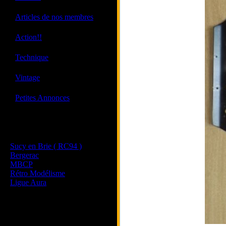
·
Articles de nos membres
·
Action!!
·
Technique
·
Vintage
·
Petites Annonces
Les sites de nos membres
et de nos clubs partenaires
Sucy en Brie ( RC94 )
Bergerac
MBCP
Rétro Modélisme
Ligue Aura