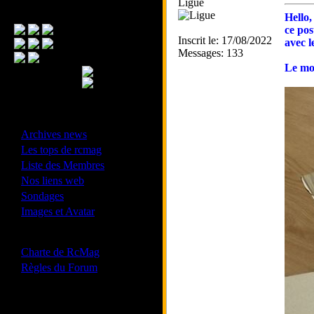
Ligue
Menu Principal
Hello,
ce po
Inscrit le: 17/08/2022
avec l
Messages: 133
Le mod
- Divers -
·
Archives news
·
Les tops de rcmag
·
Liste des Membres
·
Nos liens web
·
Sondages
·
Images et Avatar
- Bonne conduite -
·
Charte de RcMag
·
Règles du Forum
Les forums de vos Ligues