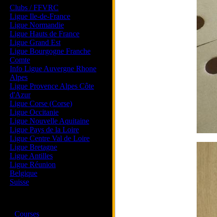
Clubs / FFVRC
Ligue Ile-de-France
Ligue Normandie
Ligue Hauts de France
Ligue Grand Est
Ligue Bourgogne Franche
Comte
Info Ligue Auvergne Rhone
Alpes
Ligue Provence Alpes Côte
d'Azur
Ligue Corse (Corse)
Ligue Occitanie
Ligue Nouvelle Aquitaine
Ligue Pays de la Loire
Ligue Centre Val de Loire
Ligue Bretagne
Ligue Antilles
Ligue Réunion
Belgique
Suisse
Magazine
·
Courses