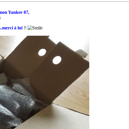
 mon Yankee 87,
..merci à lui
!!