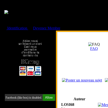
Cookies management panel
Identification
ou
Devenez Membre
Faire un don à l'Asso. RCmag
FAQ
Retrouvez-nous sur Facebook
Allow
Facebook (like box) is disabled.
Auteur
LOSI68