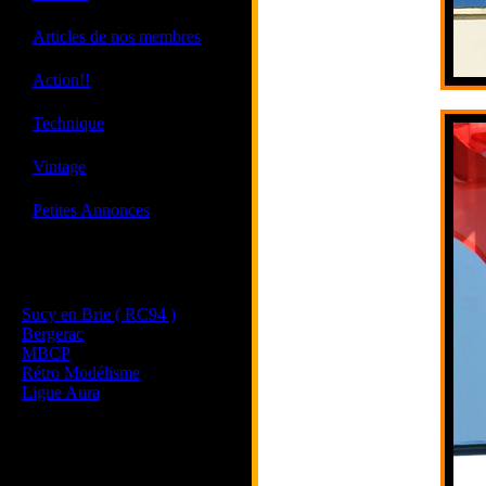
·
Articles de nos membres
·
Action!!
·
Technique
·
Vintage
·
Petites Annonces
Les sites de nos membres
et de nos clubs partenaires
Sucy en Brie ( RC94 )
Bergerac
MBCP
Rétro Modélisme
Ligue Aura