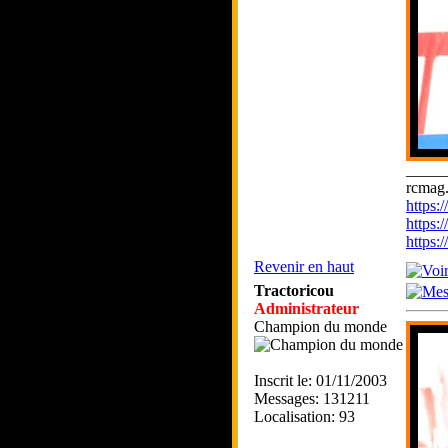
_____
rcmag.
https
https:
https
Revenir en haut
Tractoricou
Administrateur
Champion du monde
Inscrit le: 01/11/2003
Messages: 131211
Localisation: 93