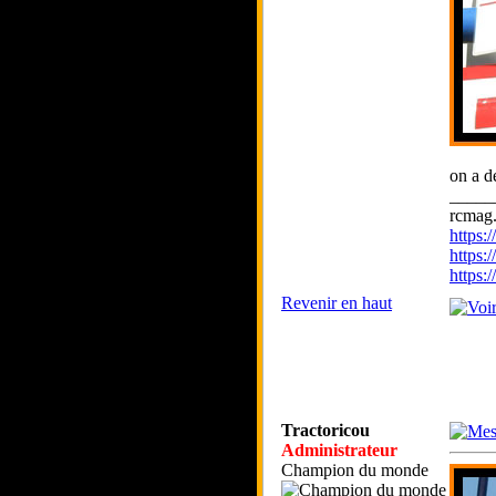
on a d
_____
rcmag.
https
https:
https
Revenir en haut
Tractoricou
Administrateur
Champion du monde