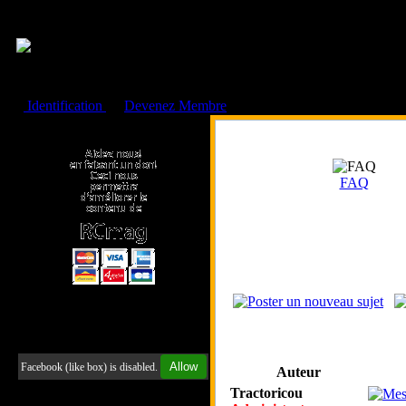
Cookies management panel
Identification
ou
Devenez Membre
Faire un don à l'Asso. RCmag
FAQ
Retrouvez-nous sur Facebook
Allow
Facebook (like box) is disabled.
Auteur
Tractoricou