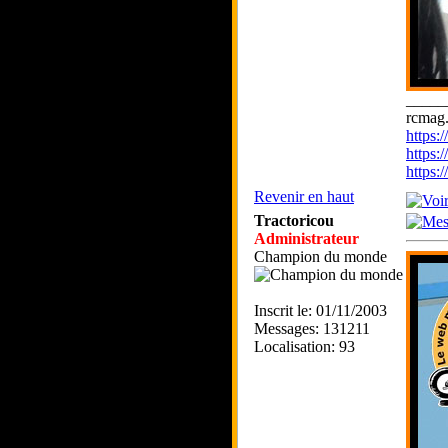
_____
rcmag.
https
https:
https
Revenir en haut
Tractoricou
Administrateur
Champion du monde
Inscrit le: 01/11/2003
Messages: 131211
Localisation: 93