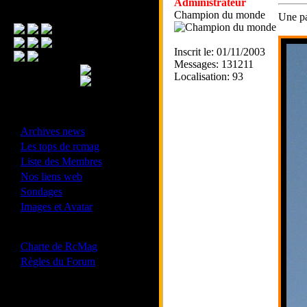
Administrateur
Menu Principal
Champion du monde
Une pa
Inscrit le: 01/11/2003
Messages: 131211
Localisation: 93
- Divers -
·
Archives news
·
Les tops de rcmag
·
Liste des Membres
·
Nos liens web
·
Sondages
·
Images et Avatar
- Bonne conduite -
·
Charte de RcMag
·
Règles du Forum
Les forums de vos Ligues