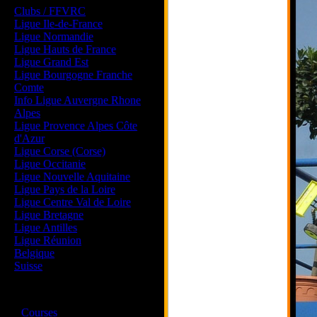
Clubs / FFVRC
Ligue Ile-de-France
Ligue Normandie
Ligue Hauts de France
Ligue Grand Est
Ligue Bourgogne Franche
Comte
Info Ligue Auvergne Rhone
Alpes
Ligue Provence Alpes Côte
d'Azur
Ligue Corse (Corse)
Ligue Occitanie
Ligue Nouvelle Aquitaine
Ligue Pays de la Loire
Ligue Centre Val de Loire
Ligue Bretagne
Ligue Antilles
Ligue Réunion
Belgique
Suisse
Magazine
·
Courses