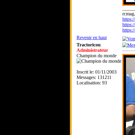
_____
rcmag.
https
https:
https
Revenir en haut
Tractoricou
Administrateur
Champion du monde
Inscrit le: 01/11/2003
Messages: 131211
Localisation: 93