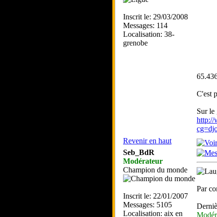
Inscrit le: 29/03/2008
Messages: 114
Localisation: 38-
grenobe
65.436
C'est p
Sur le 
http:/
cg=d
Revenir en haut
Seb_BdR
Modérateur
Champion du monde
Par con
Inscrit le: 22/01/2007
Messages: 5105
Derniè
Localisation: aix en
Modér