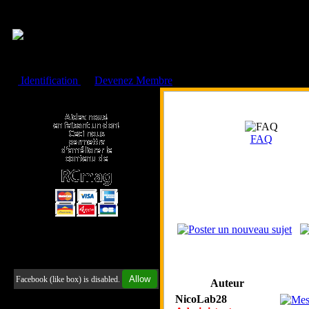
Cookies management panel
Identification
ou
Devenez Membre
Faire un don à l'Asso. RCmag
FAQ
Retrouvez-nous sur Facebook
Allow
Facebook (like box) is disabled.
Auteur
NicoLab28