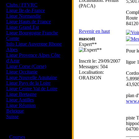
Localisation: Pertuis
5,5017
Clubs / FFVRC
(PACA)
Ligue Ile-de-France
Comple
Ligue Normandie
Route 
Ligue Hauts de France
84120 
Ligue Grand Est
Revenir en haut
Ligue Bourgogne Franche
Comte
mascott
Info Ligue Auvergne Rhone
Expert**
Alpes
Pour 
Ligue Provence Alpes Côte
d'Azur
Inscrit le: 29/09/2007
ligue 
Ligue Corse (Corse)
Messages: 504
Ligue Occitanie
Localisation:
Cordo
Ligue Nouvelle Aquitaine
ORAISON
5,8998
Ligue Pays de la Loire
43,920
Ligue Centre Val de Loire
Ligue Bretagne
plan d'
Ligue Antilles
www.c
Ligue Réunion
Belgique
Suisse
piste 
hippo
0470
Magazine
_____
·
Courses