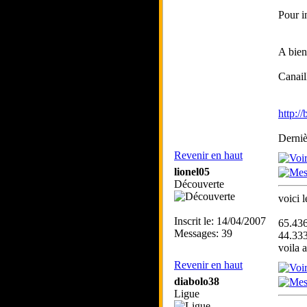
Pour i
A bien
Canail
http:/
Derniè
Revenir en haut
lionel05
Découverte
voici 
Inscrit le: 14/04/2007
65.436
Messages: 39
44.33
voila a
Revenir en haut
diabolo38
Ligue