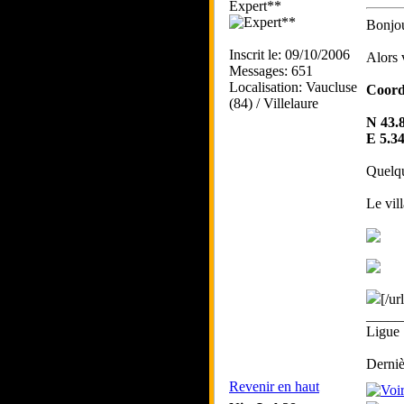
Expert**
Bonjo
Inscrit le: 09/10/2006
Alors 
Messages: 651
Localisation: Vaucluse
Coord
(84) / Villelaure
N 43.
E 5.3
Quelqu
Le vill
[/url
_____
Ligue 
Derniè
Revenir en haut