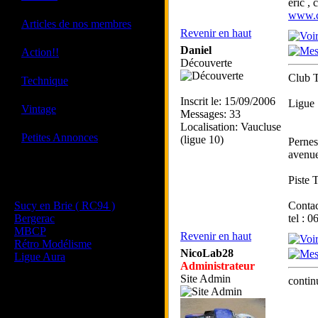
eric ,
www.c
·
Articles de nos membres
Revenir en haut
·
Daniel
Action!!
Découverte
Club 
·
Technique
Inscrit le: 15/09/2006
Ligue
·
Vintage
Messages: 33
Localisation: Vaucluse
·
Petites Annonces
(ligue 10)
Pernes
avenue
Les sites de nos membres
Piste 
et de nos clubs partenaires
Sucy en Brie ( RC94 )
Contac
Bergerac
tel : 
MBCP
Revenir en haut
Rétro Modélisme
NicoLab28
Ligue Aura
Administrateur
Site Admin
conti