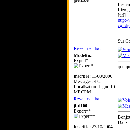
grenobe
Les co
Lien g
[url]
http:/
cg=d
Sur Go
Revenir en haut
Modeltaz
Expert*
quelqu'
Inscrit le: 11/03/2006
Messages: 472
Localisation: Ligue 10
MRCPM
Revenir en haut
jbd100
Expert**
Bonjou
Dans l
Inscrit le: 27/10/2004