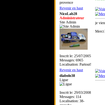
provence
Revenir en haut
NicoLab28
Administrateur
Site Admin
je vie
Merci
Inscrit le: 25/07/2005
Messages: 6965
Localisation: Partout!
Revenir en haut
diabolo38
Ligue
Inscrit le: 29/03/2008
Messages: 114
Localisation: 38-