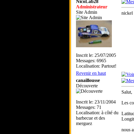
NicoLab28
Administrateur
Site Admin
nickel
Inscrit le: 25/07/2005
Messages: 6965
Localisation: Partout!
Revenir en haut
canaillousse
Découverte
Salut,
Inscrit le: 23/11/2004
Les c
Messages: 71
Localisation: à côté du
Latitu
barbecue et des
Longit
merguez
nous a