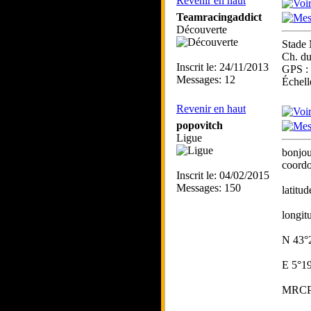
Revenir en haut
Teamracingaddict
Découverte
Stade
Ch. d
Inscrit le: 24/11/2013
GPS : 
Messages: 12
Échelle
Revenir en haut
popovitch
Ligue
bonjou
coord
Inscrit le: 04/02/2015
Messages: 150
latitu
longit
N 43°
E 5°19
MRCP