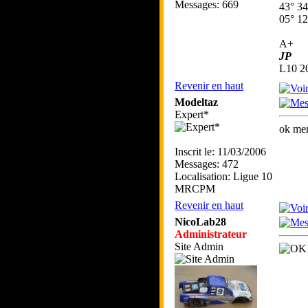
Messages: 669
43° 34
05° 12
A+
JP
L10 
Revenir en haut
Modeltaz
Expert*
ok mer
Inscrit le: 11/03/2006
Messages: 472
Localisation: Ligue 10
MRCPM
Revenir en haut
NicoLab28
Administrateur
Site Admin