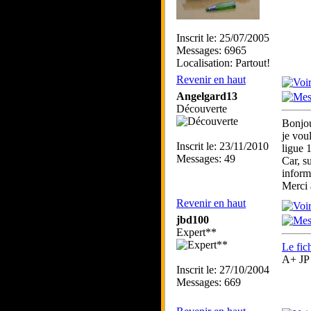
Inscrit le: 25/07/2005
Messages: 6965
Localisation: Partout!
Revenir en haut
Angelgard13
Découverte
Bonjou
je voul
Inscrit le: 23/11/2010
ligue 1
Messages: 49
Car, s
inform
Merci 
Revenir en haut
jbd100
Expert**
Le fic
A+ JP
Inscrit le: 27/10/2004
Messages: 669