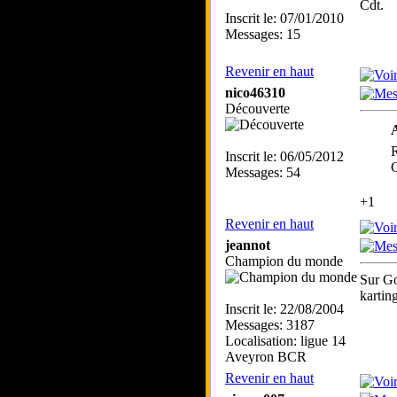
Cdt.
Inscrit le: 07/01/2010
Messages: 15
Revenir en haut
nico46310
Découverte
A
R
Inscrit le: 06/05/2012
C
Messages: 54
+1
Revenir en haut
jeannot
Champion du monde
Sur Go
kartin
Inscrit le: 22/08/2004
Messages: 3187
Localisation: ligue 14
Aveyron BCR
Revenir en haut