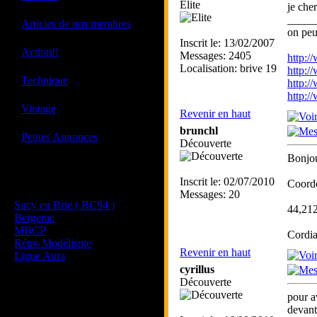
Elite
je che
_____
·
Articles de nos membres
on peu
Inscrit le: 13/02/2007
·
Action!!
Messages: 2405
http:/
Localisation: brive 19
http:/
·
Technique
http:/
http:/
·
Vintage
Revenir en haut
brunchl
·
Petites Annonces
Découverte
Bonjo
Les sites de nos membres
Inscrit le: 02/07/2010
Coordo
et de nos clubs partenaires
Messages: 20
Sucy en Brie ( RC94 )
44,21
Bergerac
MBCP
Cordia
Rétro Modélisme
Revenir en haut
Ligue Aura
cyrillus
Découverte
pour a
devant 