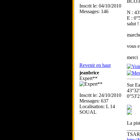
BCO31 
Inscrit le: 04/10/2010
Messages: 146
N : 43
E : 0°
salut !
marche
vous en
merci
Revenir en haut
jeanbrice
Expert**
Sur Ea
43°32
Inscrit le: 24/10/2010
0°53'
Messages: 637
Localisation: L 14
SOUAL
La pis
_____
TSAR 
http:/