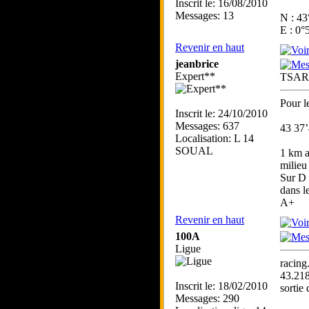
Inscrit le: 16/08/2010
Messages: 13
N : 43
E : 0°
Revenir en haut
jeanbrice
Expert**
TSAR
Pour l
Inscrit le: 24/10/2010
Messages: 637
43 37’
Localisation: L 14
SOUAL
1 km a
milie
Sur D 
dans l
A+
Revenir en haut
100A
Ligue
racing
43.21
Inscrit le: 18/02/2010
sortie
Messages: 290