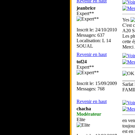
Revenir en haut
jeanbrice
Expert**
Yes
C'est 
Inscrit le: 24/10/2010
A20 So
Messages: 637
Les ph
Localisation: L 14
cette 
SOUAL
Merci
Revenir en haut
tof24
Expert**
_____
Inscrit le: 15/09/2009
Sarlat
Messages: 768
FAMI
Revenir en haut
chacha
Modérateur
Elite
en ven
toujour
est en 