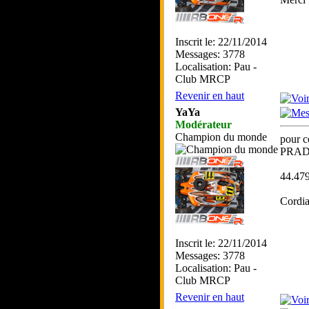
Inscrit le: 22/11/2014
Messages: 3778
Localisation: Pau -
Club MRCP
Revenir en haut
YaYa
Modérateur
Champion du monde
pour 
PRAD
44.47
Cordia
Inscrit le: 22/11/2014
Messages: 3778
Localisation: Pau -
Club MRCP
Revenir en haut