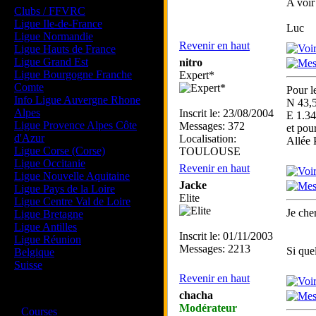
A voir
Clubs / FFVRC
Ligue Ile-de-France
Luc
Ligue Normandie
Revenir en haut
Ligue Hauts de France
Ligue Grand Est
nitro
Ligue Bourgogne Franche
Expert*
Comte
Pour l
Info Ligue Auvergne Rhone
N 43,
Alpes
Inscrit le: 23/08/2004
E 1.3
Ligue Provence Alpes Côte
Messages: 372
et pour
d'Azur
Localisation:
Allée 
Ligue Corse (Corse)
TOULOUSE
Ligue Occitanie
Revenir en haut
Ligue Nouvelle Aquitaine
Jacke
Ligue Pays de la Loire
Elite
Ligue Centre Val de Loire
Je che
Ligue Bretagne
Ligue Antilles
Inscrit le: 01/11/2003
Ligue Réunion
Messages: 2213
Si que
Belgique
Suisse
Revenir en haut
Magazine
chacha
Modérateur
·
Courses