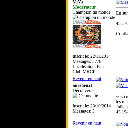
YaYa
Modérateur
Champion du monde
En su
45.17
Cordi
Inscrit le: 22/11/2014
Messages: 3778
Localisation: Pau -
Club MRCP
Revenir en haut
aurelien21
Découverte
voici 
les min
Inscrit le: 28/10/2014
Juilla
Messages: 3
43.19
Revenir en haut