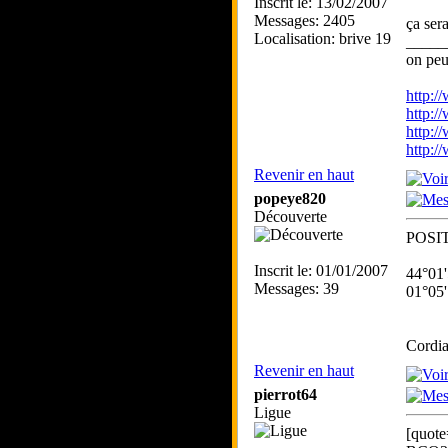
Inscrit le: 13/02/2007
Messages: 2405
ça ser
Localisation: brive 19
_____
on peu
http:/
http:/
http:/
http:/
Revenir en haut
popeye820
Découverte
POSI
Inscrit le: 01/01/2007
44°01'
Messages: 39
01°05'
Cordia
Revenir en haut
pierrot64
Ligue
[quote