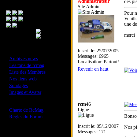
Administrateur
des pis
Menu Principal
Site Admin
Pour n
Veuill
une de
merci
Inscrit le: 25/07/2005
- Divers -
Messages: 6965
·
Archives news
Localisation: Partout!
·
Les tops de rcmag
Revenir en haut
·
Liste des Membres
·
Nos liens web
·
Sondages
·
Images et Avatar
- Bonne conduite -
rcm46
·
Ligue
Charte de RcMag
·
Bonso
Règles du Forum
Inscrit le: 05/12/2007
Nos pi
Messages: 171
Les forums de vos Ligues