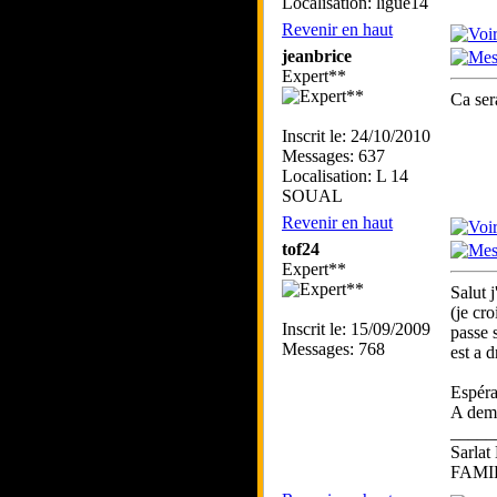
Localisation: ligue14
Revenir en haut
jeanbrice
Expert**
Ca ser
Inscrit le: 24/10/2010
Messages: 637
Localisation: L 14
SOUAL
Revenir en haut
tof24
Expert**
Salut 
(je cr
Inscrit le: 15/09/2009
passe s
Messages: 768
est a dr
Espéra
A dem
_____
Sarlat
FAMI