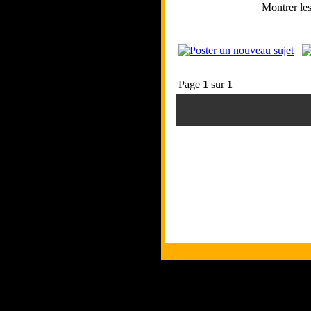
Montrer le
Page
1
sur
1
Tous les logos et les marques pr
Les commentaires et le contenu qu
Co