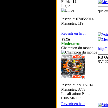
Fabien12
Ligue
quelqu
Inscrit le: 07/05/2014
Messages: 119
Revenir en haut
YaYa
Modérateur
Champion du monde
http:/
_____
RB On
SV12
Inscrit le: 22/11/2014
Messages: 3778
Localisation: Pau -
Club MRCP
Revenir en haut