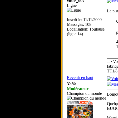
vince_007
Ligue
La pis
Inscrit le: 11/11/2009
C
Messages: 108
Localisation: Toulouse
p
(ligue 14)
_____
--> Vo
fabriq
TT1/8
Revenir en haut
YaYa
Modérateur
Champion du monde
Bonjou
Quelqu
BUGG
Merci