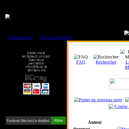
Cookies management panel
Identification
ou
Devenez Membre
Faire un don à l'Asso. RCmag
FAQ
Rechercher
Li
M
Course
Retrouvez-nous sur Facebook
Allow
Facebook (like box) is disabled.
Auteur
dugenou