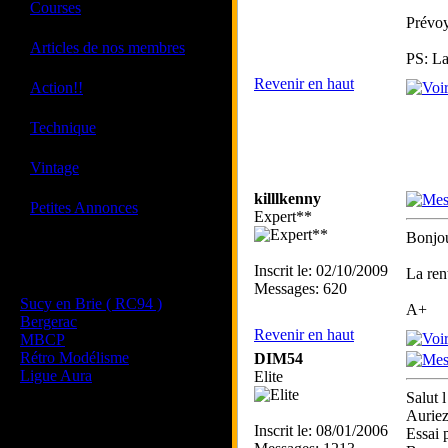
·
Courses
Prévoy
·
Articles de nos membres
PS: La 
Revenir en haut
·
Action!!
·
Technique
·
Vintage
killlkenny
·
Petites Annonces
Expert**
Bonjou
Les sites de nos membres
Inscrit le: 02/10/2009
La ren
et de nos clubs partenaires
Messages: 620
Sucy en Brie ( RC94 )
A+
Bergerac
Revenir en haut
MBCP
Rétro Modélisme
DIM54
Ligue Aura
Elite
Salut l
Auriez
Inscrit le: 08/01/2006
Essai 