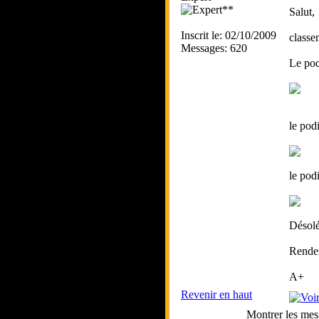
Salut,
Inscrit le: 02/10/2009
classe
Messages: 620
Le pod
le pod
le pod
Désolé
Rendez
A+
Revenir en haut
Montrer les mes