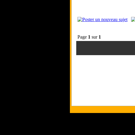
Page
1
sur
1
Tous les logos et les marques présent
Les commentaires et le contenu quand 
Copyri
p