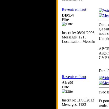
Revenir en haut
DIM54
Elite
Oui c e
Ça fai
Inscrit le: 08/01/2006
nous 
Messages: 1213
Une de
Localisation: Messein
_____
ABC
Aigoin
GVP F
Derniè
Revenir en haut
Alex90
Elite
avec l
Inscrit le: 11/03/2013
Et pour
Messages: 1183
rouler 