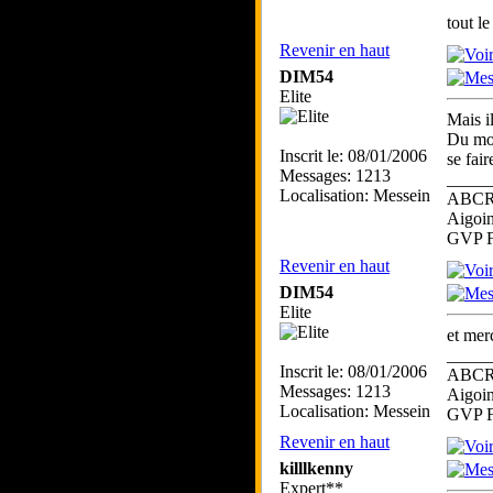
tout l
Revenir en haut
DIM54
Elite
Mais il
Du mom
Inscrit le: 08/01/2006
se fair
Messages: 1213
_____
Localisation: Messein
ABC
Aigoin
GVP F
Revenir en haut
DIM54
Elite
et mer
_____
Inscrit le: 08/01/2006
ABC
Messages: 1213
Aigoin
Localisation: Messein
GVP F
Revenir en haut
killlkenny
Expert**