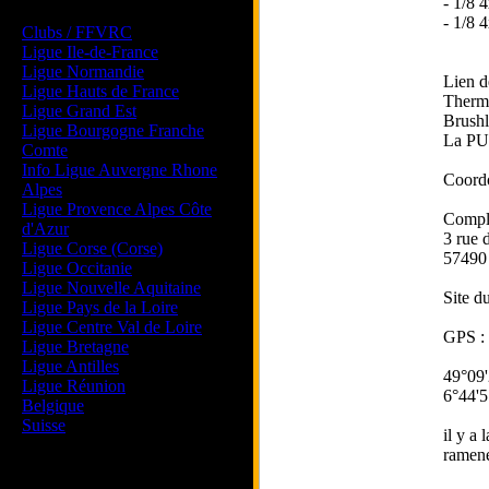
- 1/8
Les forums de vos Ligues
- 1/8
Clubs / FFVRC
Ligue Ile-de-France
Ligue Normandie
Lien de
Ligue Hauts de France
Therm
Ligue Grand Est
Brushl
Ligue Bourgogne Franche
La PUC
Comte
Info Ligue Auvergne Rhone
Coordo
Alpes
Ligue Provence Alpes Côte
Comple
d'Azur
3 rue 
Ligue Corse (Corse)
57490
Ligue Occitanie
Ligue Nouvelle Aquitaine
Site d
Ligue Pays de la Loire
Ligue Centre Val de Loire
GPS : 
Ligue Bretagne
Ligue Antilles
49°09
Ligue Réunion
6°44'5
Belgique
Suisse
il y a
ramene
Magazine