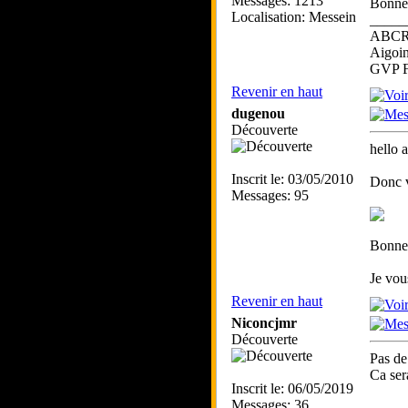
Messages: 1213
Bonne 
Localisation: Messein
_____
ABC
Aigoin
GVP F
Revenir en haut
dugenou
Découverte
hello a
Inscrit le: 03/05/2010
Donc v
Messages: 95
Bonne 
Je vous
Revenir en haut
Niconcjmr
Découverte
Pas de
Ca ser
Inscrit le: 06/05/2019
Messages: 36