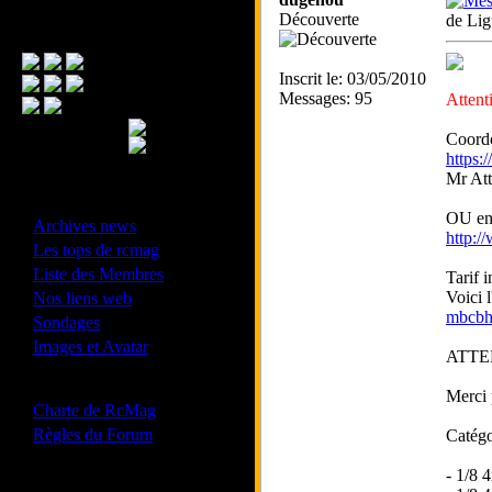
Découverte
de Li
Menu Principal
Inscrit le: 03/05/2010
Messages: 95
Attent
Coordo
https:
Mr At
- Divers -
OU en
·
Archives news
http:/
·
Les tops de rcmag
·
Liste des Membres
Tarif 
·
Voici 
Nos liens web
mbcbh
·
Sondages
·
Images et Avatar
ATTENT
- Bonne conduite -
Merci 
·
Charte de RcMag
·
Règles du Forum
Catégo
- 1/8 