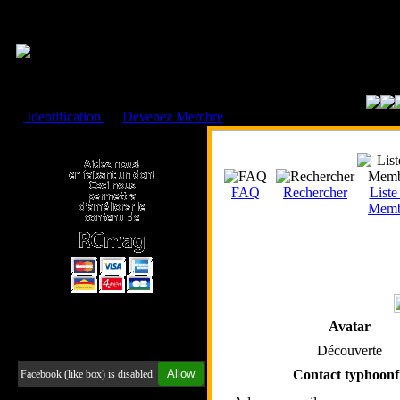
Cookies management panel
Identification
ou
Devenez Membre
Faire un don à l'Asso. RCmag
FAQ
Rechercher
Liste
Memb
Avatar
Retrouvez-nous sur Facebook
Découverte
Allow
Contact typhoonf
Facebook (like box) is disabled.