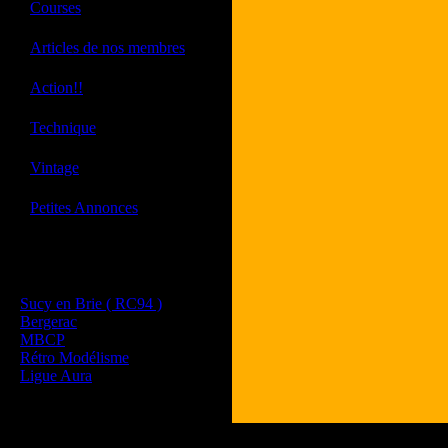
·
Courses
·
Articles de nos membres
·
Action!!
·
Technique
·
Vintage
·
Petites Annonces
Les sites de nos membres
et de nos clubs partenaires
Sucy en Brie ( RC94 )
Bergerac
MBCP
Rétro Modélisme
Ligue Aura
Tous les logos et les 