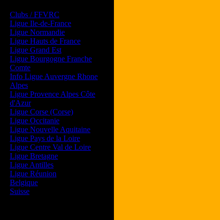
Les forums de vos Ligues
Clubs / FFVRC
Ligue Ile-de-France
Ligue Normandie
Ligue Hauts de France
Ligue Grand Est
Ligue Bourgogne Franche
Comte
Info Ligue Auvergne Rhone
Alpes
Ligue Provence Alpes Côte
d'Azur
Ligue Corse (Corse)
Ligue Occitanie
Ligue Nouvelle Aquitaine
Ligue Pays de la Loire
Ligue Centre Val de Loire
Ligue Bretagne
Ligue Antilles
Ligue Réunion
Belgique
Suisse
Magazine