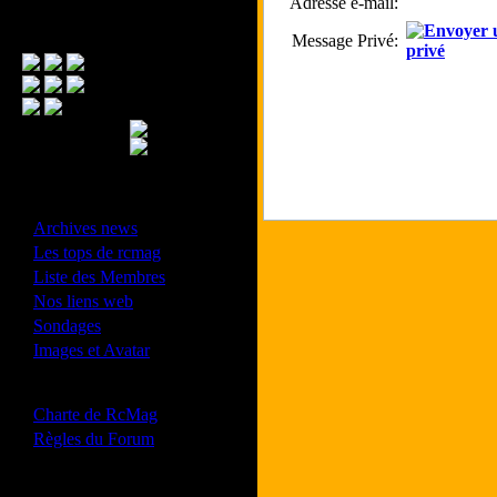
Adresse e-mail:
Menu Principal
Message Privé:
- Divers -
·
Archives news
·
Les tops de rcmag
·
Liste des Membres
·
Nos liens web
·
Sondages
·
Images et Avatar
- Bonne conduite -
·
Charte de RcMag
·
Règles du Forum