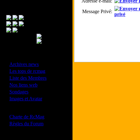
Adresse e-mail:
Menu Principal
Message Privé:
- Divers -
·
Archives news
·
Les tops de rcmag
·
Liste des Membres
·
Nos liens web
·
Sondages
·
Images et Avatar
- Bonne conduite -
·
Charte de RcMag
·
Règles du Forum