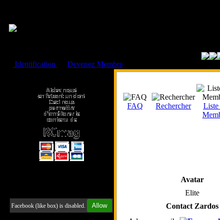
Cookies management panel
Identification
ou
Devenez Membre
Faire un don à l'Asso. RCmag
FAQ
Rechercher
Liste
Memb
Avatar
Retrouvez-nous sur Facebook
Elite
Allow
Contact Zardos
Facebook (like box) is disabled.