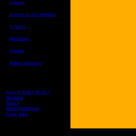
·
Courses
·
Articles de nos membres
·
Action!!
·
Technique
·
Vintage
·
Petites Annonces
Les sites de nos membres
et de nos clubs partenaires
Sucy en Brie ( RC94 )
Bergerac
MBCP
Rétro Modélisme
Ligue Aura
Tous les logos et les 