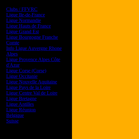
Les forums de vos Ligues
Clubs / FFVRC
Ligue Ile-de-France
Ligue Normandie
Ligue Hauts de France
Ligue Grand Est
Ligue Bourgogne Franche
Comte
Info Ligue Auvergne Rhone
Alpes
Ligue Provence Alpes Côte
d'Azur
Ligue Corse (Corse)
Ligue Occitanie
Ligue Nouvelle Aquitaine
Ligue Pays de la Loire
Ligue Centre Val de Loire
Ligue Bretagne
Ligue Antilles
Ligue Réunion
Belgique
Suisse
Magazine