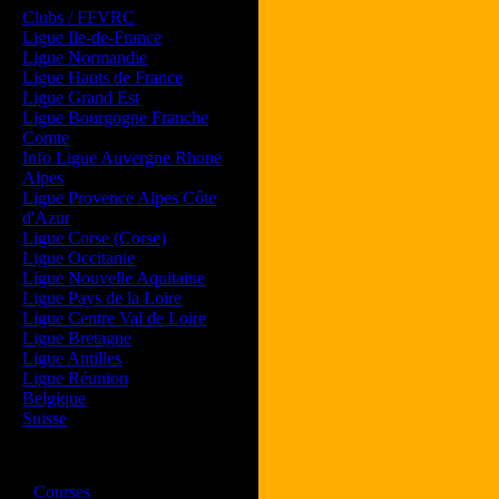
Clubs / FFVRC
Ligue Ile-de-France
Ligue Normandie
Ligue Hauts de France
Ligue Grand Est
Ligue Bourgogne Franche
Comte
Info Ligue Auvergne Rhone
Alpes
Ligue Provence Alpes Côte
d'Azur
Ligue Corse (Corse)
Ligue Occitanie
Ligue Nouvelle Aquitaine
Ligue Pays de la Loire
Ligue Centre Val de Loire
Ligue Bretagne
Ligue Antilles
Ligue Réunion
Belgique
Suisse
Magazine
·
Courses