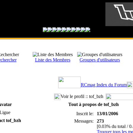
chercher
Liste des Membres
Groupes d'utilisateurs
RCmag Index du Forum
Voir le profil :: tof_bzh
Avatar
Tout à propos de tof_bzh
Ligue
Inscrit le:
13/01/2006
ct tof_bzh
Messages:
273
[0.03% du total / 0
Trouver tous les m