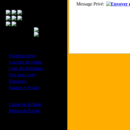
Message Privé:
Menu Principal
- Divers -
·
Archives news
·
Les tops de rcmag
·
Liste des Membres
·
Nos liens web
·
Sondages
·
Images et Avatar
- Bonne conduite -
·
Charte de RcMag
·
Règles du Forum
Les forums de vos Ligues