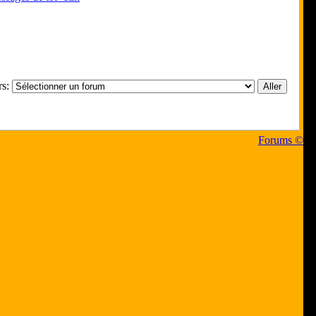
rs:
Forums ©