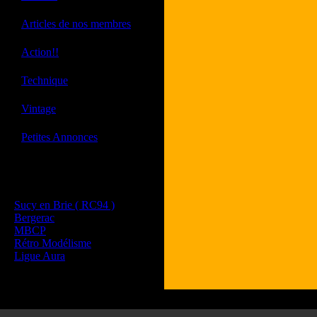
·
Articles de nos membres
·
Action!!
·
Technique
·
Vintage
·
Petites Annonces
Les sites de nos membres
et de nos clubs partenaires
Sucy en Brie ( RC94 )
Bergerac
MBCP
Rétro Modélisme
Ligue Aura
Tous les l
Les commenta