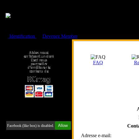
Cookies management panel
Identification
ou
Devenez Membre
Faire un don à l'Asso. RCmag
FAQ
Re
Retrouvez-nous sur Facebook
Allow
Conta
Facebook (like box) is disabled.
Adresse e-mail: