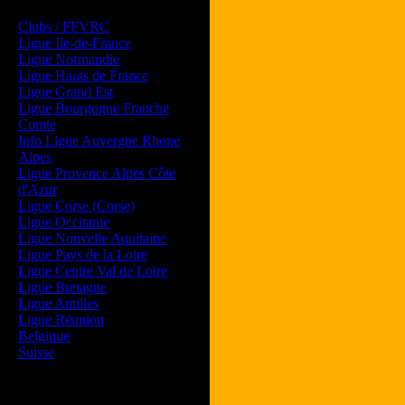
Les forums de vos Ligues
Clubs / FFVRC
Ligue Ile-de-France
Ligue Normandie
Ligue Hauts de France
Ligue Grand Est
Ligue Bourgogne Franche
Comte
Info Ligue Auvergne Rhone
Alpes
Ligue Provence Alpes Côte
d'Azur
Ligue Corse (Corse)
Ligue Occitanie
Ligue Nouvelle Aquitaine
Ligue Pays de la Loire
Ligue Centre Val de Loire
Ligue Bretagne
Ligue Antilles
Ligue Réunion
Belgique
Suisse
Magazine