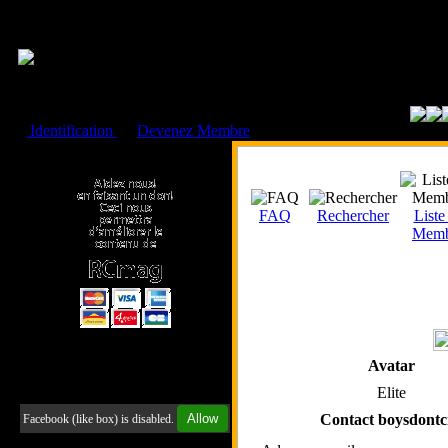
Cookies management panel
Identification
ou
Devenez Membre
Faire un don à l'Asso. RCmag
FAQ
Rechercher
Liste
Memb
Avatar
Retrouvez-nous sur Facebook
Elite
Allow
Contact boysdontc
Facebook (like box) is disabled.