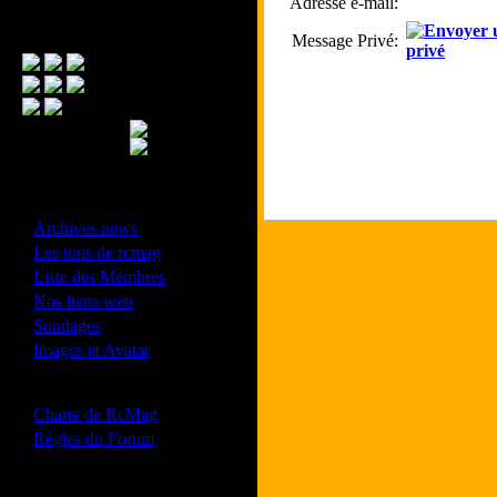
Adresse e-mail:
Menu Principal
Message Privé:
- Divers -
·
Archives news
·
Les tops de rcmag
·
Liste des Membres
·
Nos liens web
·
Sondages
·
Images et Avatar
- Bonne conduite -
·
Charte de RcMag
·
Règles du Forum