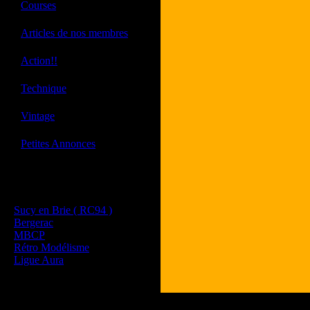
·
Courses
·
Articles de nos membres
·
Action!!
·
Technique
·
Vintage
·
Petites Annonces
Les sites de nos membres
et de nos clubs partenaires
Sucy en Brie ( RC94 )
Bergerac
MBCP
Rétro Modélisme
Ligue Aura
Tous les logos et les 