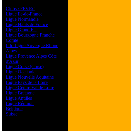
Les forums de vos Ligues
Clubs / FFVRC
Ligue Ile-de-France
Ligue Normandie
Ligue Hauts de France
Ligue Grand Est
Ligue Bourgogne Franche
Comte
Info Ligue Auvergne Rhone
Alpes
Ligue Provence Alpes Côte
d'Azur
Ligue Corse (Corse)
Ligue Occitanie
Ligue Nouvelle Aquitaine
Ligue Pays de la Loire
Ligue Centre Val de Loire
Ligue Bretagne
Ligue Antilles
Ligue Réunion
Belgique
Suisse
Magazine