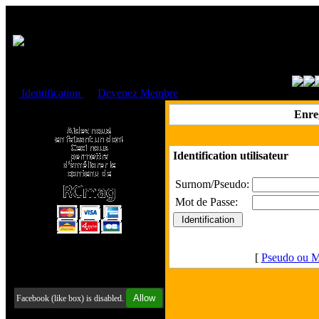
Cookies management panel
Identification
ou
Devenez Membre
Faire un don à l'Asso. RCmag
Enre
Identification utilisateur
Surnom/Pseudo:
Mot de Passe:
[
Pseudo ou M
Retrouvez-nous sur Facebook
Allow
Facebook (like box) is disabled.