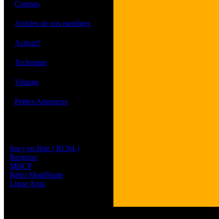
·
Courses
·
Articles de nos membres
·
Action!!
·
Technique
·
Vintage
·
Petites Annonces
Les sites de nos membres
et de nos clubs partenaires
Sucy en Brie ( RC94 )
Bergerac
MBCP
Rétro Modélisme
Ligue Aura
Tous les logos et les 