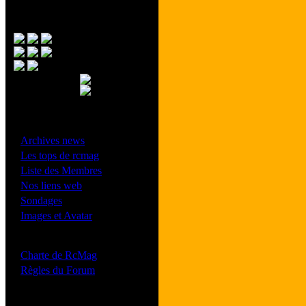
Menu Principal
- Divers -
·
Archives news
·
Les tops de rcmag
·
Liste des Membres
·
Nos liens web
·
Sondages
·
Images et Avatar
- Bonne conduite -
·
Charte de RcMag
·
Règles du Forum