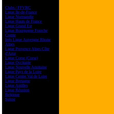
Les forums de vos Ligues
Clubs / FFVRC
Ligue Ile-de-France
Ligue Normandie
Ligue Hauts de France
Ligue Grand Est
Ligue Bourgogne Franche
Comte
Info Ligue Auvergne Rhone
Alpes
Ligue Provence Alpes Côte
d'Azur
Ligue Corse (Corse)
Ligue Occitanie
Ligue Nouvelle Aquitaine
Ligue Pays de la Loire
Ligue Centre Val de Loire
Ligue Bretagne
Ligue Antilles
Ligue Réunion
Belgique
Suisse
Magazine