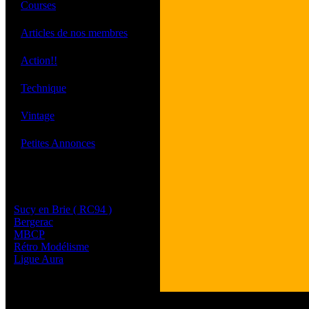
·
Courses
·
Articles de nos membres
·
Action!!
·
Technique
·
Vintage
·
Petites Annonces
Les sites de nos membres
et de nos clubs partenaires
Sucy en Brie ( RC94 )
Bergerac
MBCP
Rétro Modélisme
Ligue Aura
Tous les logos et les 