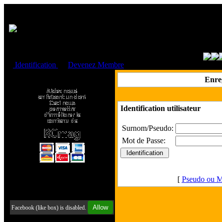
Cookies management panel
Identification
ou
Devenez Membre
Faire un don à l'Asso. RCmag
Enre
Identification utilisateur
Surnom/Pseudo:
Mot de Passe:
[
Pseudo ou M
Retrouvez-nous sur Facebook
Allow
Facebook (like box) is disabled.