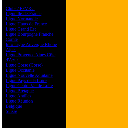
Les forums de vos Ligues
Clubs / FFVRC
Ligue Ile-de-France
Ligue Normandie
Ligue Hauts de France
Ligue Grand Est
Ligue Bourgogne Franche
Comte
Info Ligue Auvergne Rhone
Alpes
Ligue Provence Alpes Côte
d'Azur
Ligue Corse (Corse)
Ligue Occitanie
Ligue Nouvelle Aquitaine
Ligue Pays de la Loire
Ligue Centre Val de Loire
Ligue Bretagne
Ligue Antilles
Ligue Réunion
Belgique
Suisse
Magazine