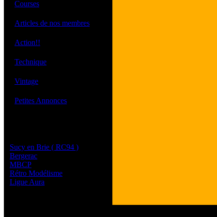
·
Courses
·
Articles de nos membres
·
Action!!
·
Technique
·
Vintage
·
Petites Annonces
Les sites de nos membres
et de nos clubs partenaires
Sucy en Brie ( RC94 )
Bergerac
MBCP
Rétro Modélisme
Ligue Aura
Tous les logos et les 