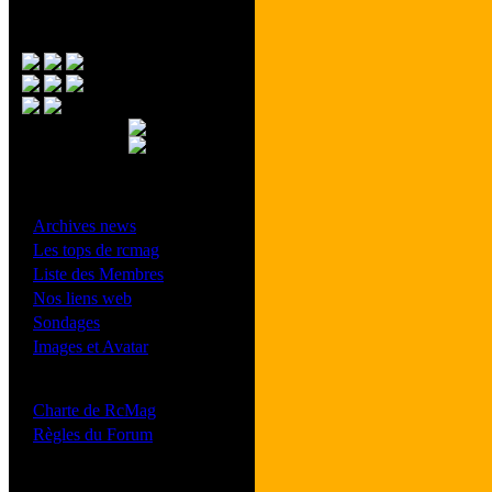
Menu Principal
- Divers -
·
Archives news
·
Les tops de rcmag
·
Liste des Membres
·
Nos liens web
·
Sondages
·
Images et Avatar
- Bonne conduite -
·
Charte de RcMag
·
Règles du Forum