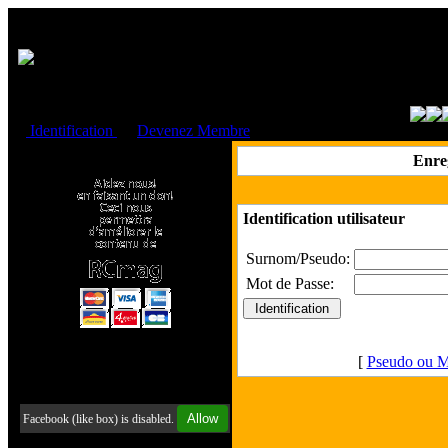
Cookies management panel
Identification
ou
Devenez Membre
Faire un don à l'Asso. RCmag
Enre
Identification utilisateur
Surnom/Pseudo:
Mot de Passe:
[
Pseudo ou M
Retrouvez-nous sur Facebook
Allow
Facebook (like box) is disabled.