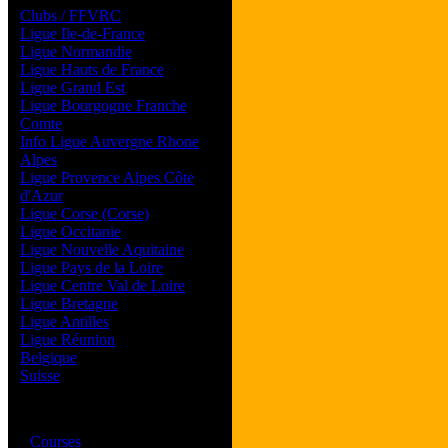
Clubs / FFVRC
Ligue Ile-de-France
Ligue Normandie
Ligue Hauts de France
Ligue Grand Est
Ligue Bourgogne Franche
Comte
Info Ligue Auvergne Rhone
Alpes
Ligue Provence Alpes Côte
d'Azur
Ligue Corse (Corse)
Ligue Occitanie
Ligue Nouvelle Aquitaine
Ligue Pays de la Loire
Ligue Centre Val de Loire
Ligue Bretagne
Ligue Antilles
Ligue Réunion
Belgique
Suisse
Magazine
·
Courses