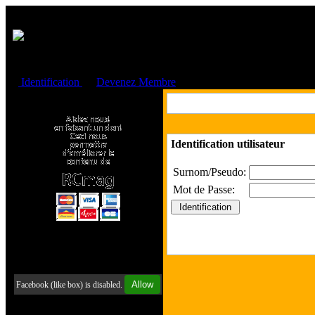
Cookies management panel
Identification
ou
Devenez Membre
Faire un don à l'Asso. RCmag
Identification utilisateur
Surnom/Pseudo:
Mot de Passe:
Retrouvez-nous sur Facebook
Allow
Facebook (like box) is disabled.