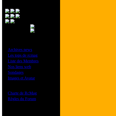
Menu Principal
- Divers -
·
Archives news
·
Les tops de rcmag
·
Liste des Membres
·
Nos liens web
·
Sondages
·
Images et Avatar
- Bonne conduite -
·
Charte de RcMag
·
Règles du Forum
Les forums de vos Ligues