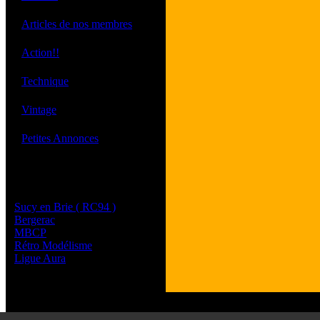
·
Articles de nos membres
·
Action!!
·
Technique
·
Vintage
·
Petites Annonces
Les sites de nos membres
et de nos clubs partenaires
Sucy en Brie ( RC94 )
Bergerac
MBCP
Rétro Modélisme
Ligue Aura
Tous les l
Les commenta