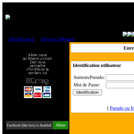
Cookies management panel
Identification
ou
Devenez Membre
Faire un don à l'Asso. RCmag
Enre
Identification utilisateur
Surnom/Pseudo:
Mot de Passe:
[
Pseudo ou M
Retrouvez-nous sur Facebook
Allow
Facebook (like box) is disabled.