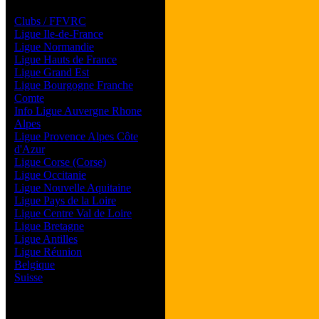
Les forums de vos Ligues
Clubs / FFVRC
Ligue Ile-de-France
Ligue Normandie
Ligue Hauts de France
Ligue Grand Est
Ligue Bourgogne Franche
Comte
Info Ligue Auvergne Rhone
Alpes
Ligue Provence Alpes Côte
d'Azur
Ligue Corse (Corse)
Ligue Occitanie
Ligue Nouvelle Aquitaine
Ligue Pays de la Loire
Ligue Centre Val de Loire
Ligue Bretagne
Ligue Antilles
Ligue Réunion
Belgique
Suisse
Magazine