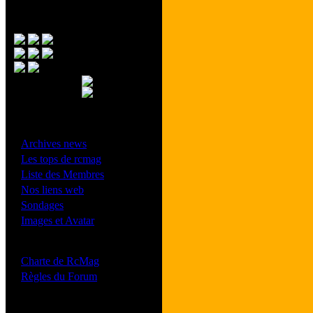
Menu Principal
- Divers -
·
Archives news
·
Les tops de rcmag
·
Liste des Membres
·
Nos liens web
·
Sondages
·
Images et Avatar
- Bonne conduite -
·
Charte de RcMag
·
Règles du Forum