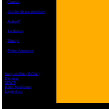
·
Courses
·
Articles de nos membres
·
Action!!
·
Technique
·
Vintage
·
Petites Annonces
Les sites de nos membres
et de nos clubs partenaires
Sucy en Brie ( RC94 )
Bergerac
MBCP
Rétro Modélisme
Ligue Aura
Tous les logos et les 