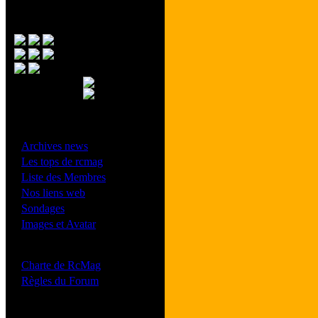
Menu Principal
- Divers -
·
Archives news
·
Les tops de rcmag
·
Liste des Membres
·
Nos liens web
·
Sondages
·
Images et Avatar
- Bonne conduite -
·
Charte de RcMag
·
Règles du Forum