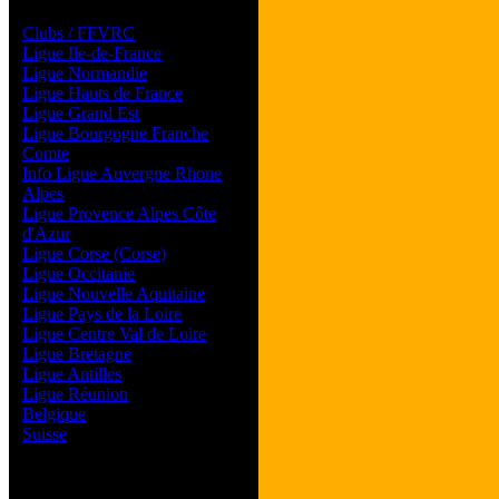
Les forums de vos Ligues
Clubs / FFVRC
Ligue Ile-de-France
Ligue Normandie
Ligue Hauts de France
Ligue Grand Est
Ligue Bourgogne Franche
Comte
Info Ligue Auvergne Rhone
Alpes
Ligue Provence Alpes Côte
d'Azur
Ligue Corse (Corse)
Ligue Occitanie
Ligue Nouvelle Aquitaine
Ligue Pays de la Loire
Ligue Centre Val de Loire
Ligue Bretagne
Ligue Antilles
Ligue Réunion
Belgique
Suisse
Magazine