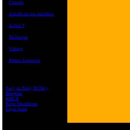
·
Courses
·
Articles de nos membres
·
Action!!
·
Technique
·
Vintage
·
Petites Annonces
Les sites de nos membres
et de nos clubs partenaires
Sucy en Brie ( RC94 )
Bergerac
MBCP
Rétro Modélisme
Ligue Aura
Tous les logos et les 