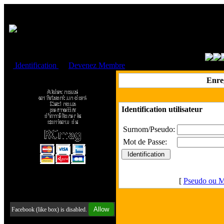
Cookies management panel
Identification
ou
Devenez Membre
Faire un don à l'Asso. RCmag
Enre
Identification utilisateur
Surnom/Pseudo:
Mot de Passe:
[
Pseudo ou M
Retrouvez-nous sur Facebook
Allow
Facebook (like box) is disabled.