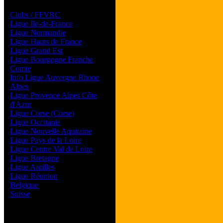
Les forums de vos Ligues
Clubs / FFVRC
Ligue Ile-de-France
Ligue Normandie
Ligue Hauts de France
Ligue Grand Est
Ligue Bourgogne Franche
Comte
Info Ligue Auvergne Rhone
Alpes
Ligue Provence Alpes Côte
d'Azur
Ligue Corse (Corse)
Ligue Occitanie
Ligue Nouvelle Aquitaine
Ligue Pays de la Loire
Ligue Centre Val de Loire
Ligue Bretagne
Ligue Antilles
Ligue Réunion
Belgique
Suisse
Magazine