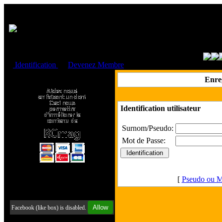
Cookies management panel
Identification
ou
Devenez Membre
Faire un don à l'Asso. RCmag
Enre
Identification utilisateur
Surnom/Pseudo:
Mot de Passe:
[
Pseudo ou M
Retrouvez-nous sur Facebook
Allow
Facebook (like box) is disabled.