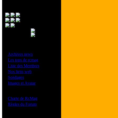
Menu Principal
- Divers -
·
Archives news
·
Les tops de rcmag
·
Liste des Membres
·
Nos liens web
·
Sondages
·
Images et Avatar
- Bonne conduite -
·
Charte de RcMag
·
Règles du Forum