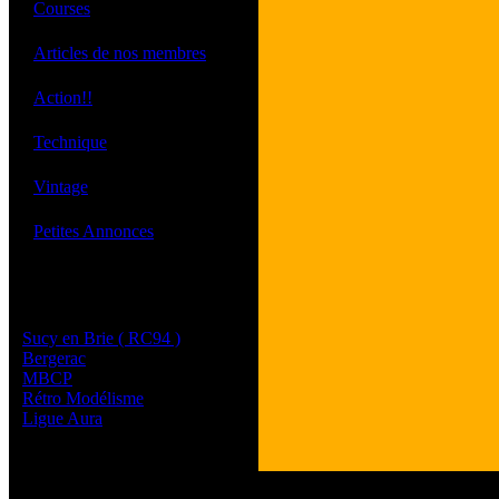
·
Courses
·
Articles de nos membres
·
Action!!
·
Technique
·
Vintage
·
Petites Annonces
Les sites de nos membres
et de nos clubs partenaires
Sucy en Brie ( RC94 )
Bergerac
MBCP
Rétro Modélisme
Ligue Aura
Tous les logos et les 