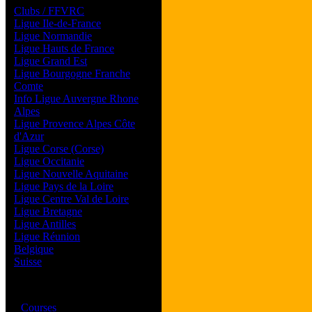
Clubs / FFVRC
Ligue Ile-de-France
Ligue Normandie
Ligue Hauts de France
Ligue Grand Est
Ligue Bourgogne Franche
Comte
Info Ligue Auvergne Rhone
Alpes
Ligue Provence Alpes Côte
d'Azur
Ligue Corse (Corse)
Ligue Occitanie
Ligue Nouvelle Aquitaine
Ligue Pays de la Loire
Ligue Centre Val de Loire
Ligue Bretagne
Ligue Antilles
Ligue Réunion
Belgique
Suisse
Magazine
·
Courses