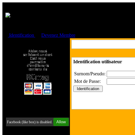
Cookies management panel
Identification
ou
Devenez Membre
Faire un don à l'Asso. RCmag
Identification utilisateur
Surnom/Pseudo:
Mot de Passe:
Retrouvez-nous sur Facebook
Allow
Facebook (like box) is disabled.