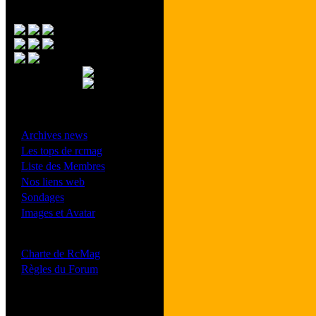
Menu Principal
- Divers -
·
Archives news
·
Les tops de rcmag
·
Liste des Membres
·
Nos liens web
·
Sondages
·
Images et Avatar
- Bonne conduite -
·
Charte de RcMag
·
Règles du Forum
Les forums de vos Ligues