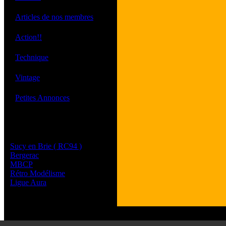
·
Articles de nos membres
·
Action!!
·
Technique
·
Vintage
·
Petites Annonces
Les sites de nos membres
et de nos clubs partenaires
Sucy en Brie ( RC94 )
Bergerac
MBCP
Rétro Modélisme
Ligue Aura
Tous les l
Les commenta