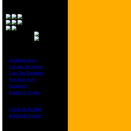
Menu Principal
- Divers -
·
Archives news
·
Les tops de rcmag
·
Liste des Membres
·
Nos liens web
·
Sondages
·
Images et Avatar
- Bonne conduite -
·
Charte de RcMag
·
Règles du Forum