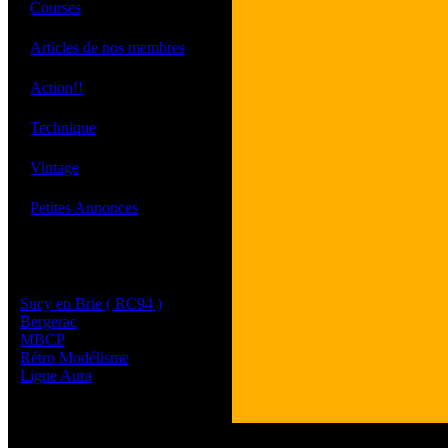
·
Courses
·
Articles de nos membres
·
Action!!
·
Technique
·
Vintage
·
Petites Annonces
Les sites de nos membres
et de nos clubs partenaires
Sucy en Brie ( RC94 )
Bergerac
MBCP
Rétro Modélisme
Ligue Aura
Tous les logos et les 