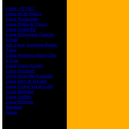
Les forums de vos Ligues
Clubs / FFVRC
Ligue Ile-de-France
Ligue Normandie
Ligue Hauts de France
Ligue Grand Est
Ligue Bourgogne Franche
Comte
Info Ligue Auvergne Rhone
Alpes
Ligue Provence Alpes Côte
d'Azur
Ligue Corse (Corse)
Ligue Occitanie
Ligue Nouvelle Aquitaine
Ligue Pays de la Loire
Ligue Centre Val de Loire
Ligue Bretagne
Ligue Antilles
Ligue Réunion
Belgique
Suisse
Magazine