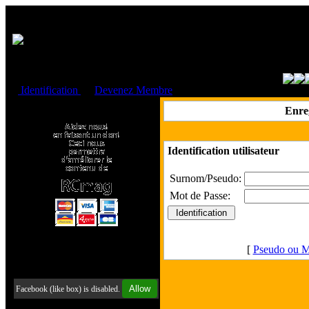
Cookies management panel
Identification
ou
Devenez Membre
Faire un don à l'Asso. RCmag
Enre
Identification utilisateur
Surnom/Pseudo:
Mot de Passe:
[
Pseudo ou M
Retrouvez-nous sur Facebook
Allow
Facebook (like box) is disabled.