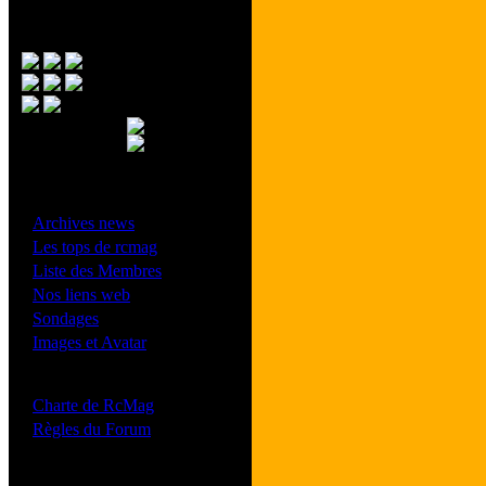
Menu Principal
- Divers -
·
Archives news
·
Les tops de rcmag
·
Liste des Membres
·
Nos liens web
·
Sondages
·
Images et Avatar
- Bonne conduite -
·
Charte de RcMag
·
Règles du Forum