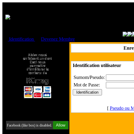
Cookies management panel
Identification
ou
Devenez Membre
Faire un don à l'Asso. RCmag
Enre
Identification utilisateur
Surnom/Pseudo:
Mot de Passe:
[
Pseudo ou M
Retrouvez-nous sur Facebook
Allow
Facebook (like box) is disabled.