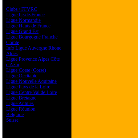
Les forums de vos Ligues
Clubs / FFVRC
Ligue Ile-de-France
Ligue Normandie
Ligue Hauts de France
Ligue Grand Est
Ligue Bourgogne Franche
Comte
Info Ligue Auvergne Rhone
Alpes
Ligue Provence Alpes Côte
d'Azur
Ligue Corse (Corse)
Ligue Occitanie
Ligue Nouvelle Aquitaine
Ligue Pays de la Loire
Ligue Centre Val de Loire
Ligue Bretagne
Ligue Antilles
Ligue Réunion
Belgique
Suisse
Magazine