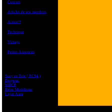
·
Courses
·
Articles de nos membres
·
Action!!
·
Technique
·
Vintage
·
Petites Annonces
Les sites de nos membres
et de nos clubs partenaires
Sucy en Brie ( RC94 )
Bergerac
MBCP
Rétro Modélisme
Ligue Aura
Tous les logos et les 