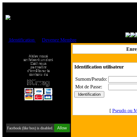
Cookies management panel
Identification
ou
Devenez Membre
Faire un don à l'Asso. RCmag
Enre
Identification utilisateur
Surnom/Pseudo:
Mot de Passe:
[
Pseudo ou M
Retrouvez-nous sur Facebook
Allow
Facebook (like box) is disabled.