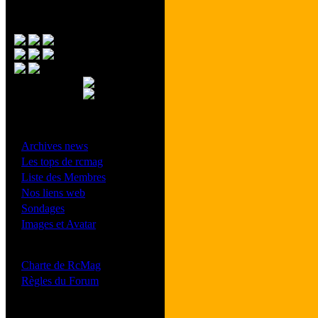
Menu Principal
- Divers -
·
Archives news
·
Les tops de rcmag
·
Liste des Membres
·
Nos liens web
·
Sondages
·
Images et Avatar
- Bonne conduite -
·
Charte de RcMag
·
Règles du Forum