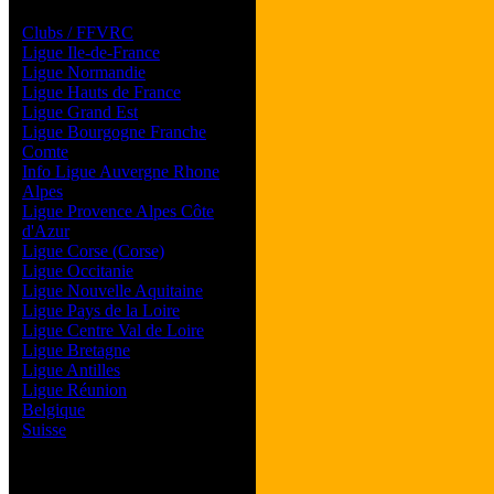
Les forums de vos Ligues
Clubs / FFVRC
Ligue Ile-de-France
Ligue Normandie
Ligue Hauts de France
Ligue Grand Est
Ligue Bourgogne Franche
Comte
Info Ligue Auvergne Rhone
Alpes
Ligue Provence Alpes Côte
d'Azur
Ligue Corse (Corse)
Ligue Occitanie
Ligue Nouvelle Aquitaine
Ligue Pays de la Loire
Ligue Centre Val de Loire
Ligue Bretagne
Ligue Antilles
Ligue Réunion
Belgique
Suisse
Magazine