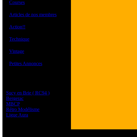
·
Courses
·
Articles de nos membres
·
Action!!
·
Technique
·
Vintage
·
Petites Annonces
Les sites de nos membres
et de nos clubs partenaires
Sucy en Brie ( RC94 )
Bergerac
MBCP
Rétro Modélisme
Ligue Aura
Tous les logos et les 