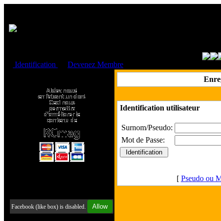
Cookies management panel
Identification
ou
Devenez Membre
Faire un don à l'Asso. RCmag
Enre
Identification utilisateur
Surnom/Pseudo:
Mot de Passe:
[
Pseudo ou M
Retrouvez-nous sur Facebook
Allow
Facebook (like box) is disabled.