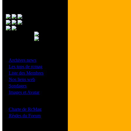
Menu Principal
- Divers -
·
Archives news
·
Les tops de rcmag
·
Liste des Membres
·
Nos liens web
·
Sondages
·
Images et Avatar
- Bonne conduite -
·
Charte de RcMag
·
Règles du Forum