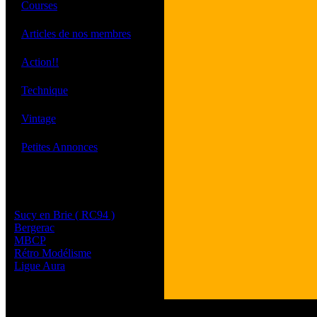
·
Courses
·
Articles de nos membres
·
Action!!
·
Technique
·
Vintage
·
Petites Annonces
Les sites de nos membres
et de nos clubs partenaires
Sucy en Brie ( RC94 )
Bergerac
MBCP
Rétro Modélisme
Ligue Aura
Tous les logos et les 