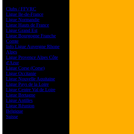
Les forums de vos Ligues
Clubs / FFVRC
Ligue Ile-de-France
Ligue Normandie
Ligue Hauts de France
Ligue Grand Est
Ligue Bourgogne Franche
Comte
Info Ligue Auvergne Rhone
Alpes
Ligue Provence Alpes Côte
d'Azur
Ligue Corse (Corse)
Ligue Occitanie
Ligue Nouvelle Aquitaine
Ligue Pays de la Loire
Ligue Centre Val de Loire
Ligue Bretagne
Ligue Antilles
Ligue Réunion
Belgique
Suisse
Magazine