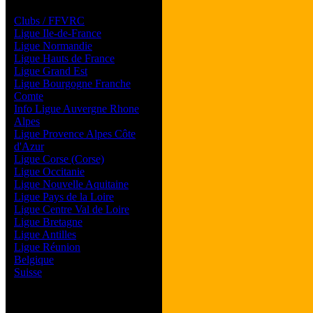
Les forums de vos Ligues
Clubs / FFVRC
Ligue Ile-de-France
Ligue Normandie
Ligue Hauts de France
Ligue Grand Est
Ligue Bourgogne Franche
Comte
Info Ligue Auvergne Rhone
Alpes
Ligue Provence Alpes Côte
d'Azur
Ligue Corse (Corse)
Ligue Occitanie
Ligue Nouvelle Aquitaine
Ligue Pays de la Loire
Ligue Centre Val de Loire
Ligue Bretagne
Ligue Antilles
Ligue Réunion
Belgique
Suisse
Magazine