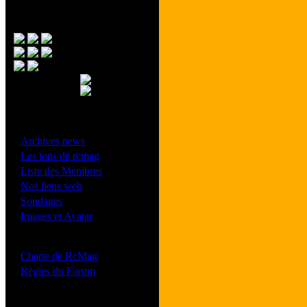
Menu Principal
- Divers -
·
Archives news
·
Les tops de rcmag
·
Liste des Membres
·
Nos liens web
·
Sondages
·
Images et Avatar
- Bonne conduite -
·
Charte de RcMag
·
Règles du Forum