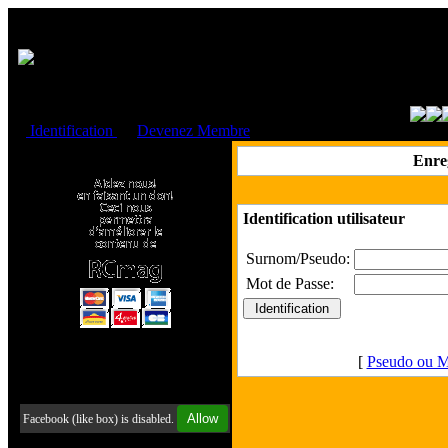
Cookies management panel
Identification
ou
Devenez Membre
Faire un don à l'Asso. RCmag
Enre
Identification utilisateur
Surnom/Pseudo:
Mot de Passe:
[
Pseudo ou M
Retrouvez-nous sur Facebook
Allow
Facebook (like box) is disabled.