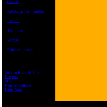
·
Courses
·
Articles de nos membres
·
Action!!
·
Technique
·
Vintage
·
Petites Annonces
Les sites de nos membres
et de nos clubs partenaires
Sucy en Brie ( RC94 )
Bergerac
MBCP
Rétro Modélisme
Ligue Aura
Tous les logos et les 