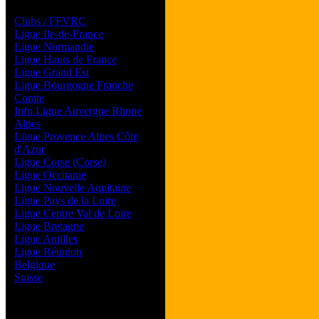
Les forums de vos Ligues
Clubs / FFVRC
Ligue Ile-de-France
Ligue Normandie
Ligue Hauts de France
Ligue Grand Est
Ligue Bourgogne Franche
Comte
Info Ligue Auvergne Rhone
Alpes
Ligue Provence Alpes Côte
d'Azur
Ligue Corse (Corse)
Ligue Occitanie
Ligue Nouvelle Aquitaine
Ligue Pays de la Loire
Ligue Centre Val de Loire
Ligue Bretagne
Ligue Antilles
Ligue Réunion
Belgique
Suisse
Magazine