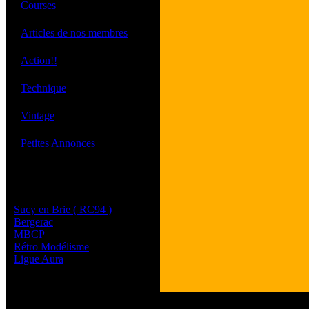
·
Courses
·
Articles de nos membres
·
Action!!
·
Technique
·
Vintage
·
Petites Annonces
Les sites de nos membres
et de nos clubs partenaires
Sucy en Brie ( RC94 )
Bergerac
MBCP
Rétro Modélisme
Ligue Aura
Tous les logos et les 