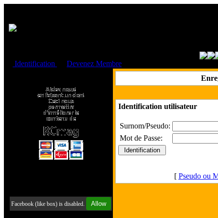
Cookies management panel
Identification
ou
Devenez Membre
Faire un don à l'Asso. RCmag
Enre
Identification utilisateur
Surnom/Pseudo:
Mot de Passe:
[
Pseudo ou M
Retrouvez-nous sur Facebook
Allow
Facebook (like box) is disabled.