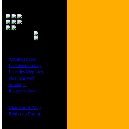
Menu Principal
- Divers -
·
Archives news
·
Les tops de rcmag
·
Liste des Membres
·
Nos liens web
·
Sondages
·
Images et Avatar
- Bonne conduite -
·
Charte de RcMag
·
Règles du Forum