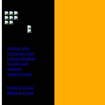
Menu Principal
- Divers -
·
Archives news
·
Les tops de rcmag
·
Liste des Membres
·
Nos liens web
·
Sondages
·
Images et Avatar
- Bonne conduite -
·
Charte de RcMag
·
Règles du Forum