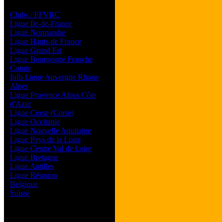
Les forums de vos Ligues
Clubs / FFVRC
Ligue Ile-de-France
Ligue Normandie
Ligue Hauts de France
Ligue Grand Est
Ligue Bourgogne Franche
Comte
Info Ligue Auvergne Rhone
Alpes
Ligue Provence Alpes Côte
d'Azur
Ligue Corse (Corse)
Ligue Occitanie
Ligue Nouvelle Aquitaine
Ligue Pays de la Loire
Ligue Centre Val de Loire
Ligue Bretagne
Ligue Antilles
Ligue Réunion
Belgique
Suisse
Magazine