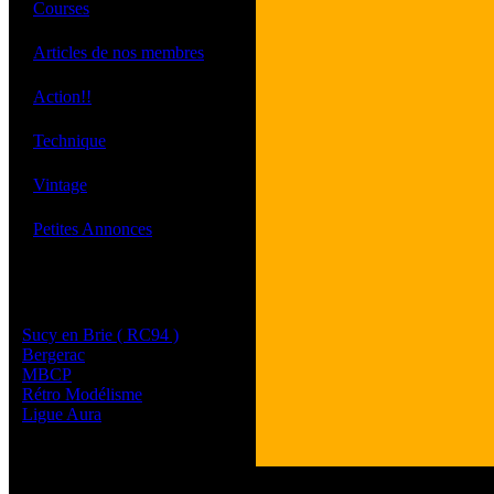
·
Courses
·
Articles de nos membres
·
Action!!
·
Technique
·
Vintage
·
Petites Annonces
Les sites de nos membres
et de nos clubs partenaires
Sucy en Brie ( RC94 )
Bergerac
MBCP
Rétro Modélisme
Ligue Aura
Tous les logos et les 