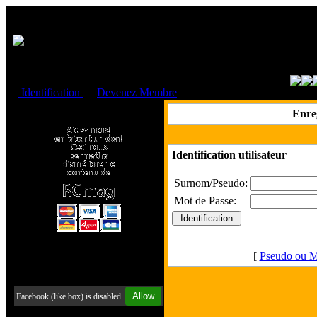
Cookies management panel
Identification
ou
Devenez Membre
Faire un don à l'Asso. RCmag
Enre
Identification utilisateur
Surnom/Pseudo:
Mot de Passe:
[
Pseudo ou M
Retrouvez-nous sur Facebook
Allow
Facebook (like box) is disabled.