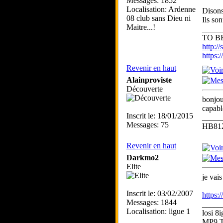
Messages: 1852
Localisation: Ardenne
Disons
08 club sans Dieu ni
Ils so
Maitre...!
_____
TO BE
http://
https
Revenir en haut
Alainproviste
Découverte
bonjou
capable
Inscrit le: 18/01/2015
_____
Messages: 75
HB812
Revenir en haut
Darkmo2
Elite
je vai
Inscrit le: 03/02/2007
https:
Messages: 1844
_____
Localisation: ligue 1
losi 
MP9 T