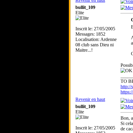
Revenir en haut
bullit_109
Elite
B
Inscrit le: 27/05/2005
Messages: 1852
A
Localisation: Ardenne
a
08 club sans Dieu ni
Maitre...!
C
Possibl
_____
TO BE
http://
https
Revenir en haut
bullit_109
Elite
Bon, a
Si cel
Inscrit le: 27/05/2005
de cac