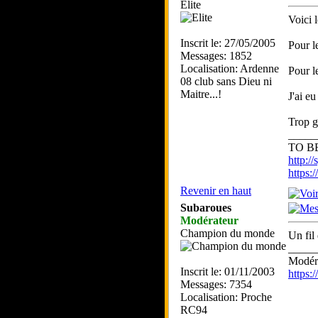
Elite
Voici l
Inscrit le: 27/05/2005
Pour l
Messages: 1852
Localisation: Ardenne
Pour l
08 club sans Dieu ni
Maitre...!
J'ai eu
Trop g
_____
TO BE
http://
https
Revenir en haut
Subaroues
Modérateur
Champion du monde
Un fil
_____
Modéra
Inscrit le: 01/11/2003
https
Messages: 7354
Localisation: Proche
RC94