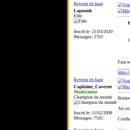
Revenir en haut
Lapounk
Elite
b
Inscrit le: 21/03/2020
Messages: 2703
J
Faut n
_____
https
Revenir en haut
Capitaine_Caverne
Modérateur
Champion du monde
Bonjou
Ah oui 
Inscrit le: 11/02/2008
Messages: 7545
Cordia