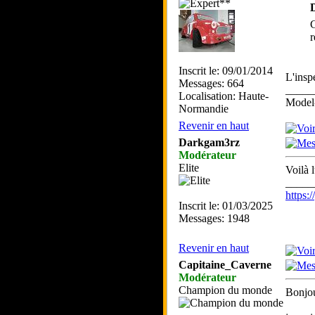
C
r
Inscrit le: 09/01/2014
L'insp
Messages: 664
_____
Localisation: Haute-
Model-
Normandie
Revenir en haut
Darkgam3rz
Modérateur
Elite
Voilà l
_____
https
Inscrit le: 01/03/2025
Messages: 1948
Revenir en haut
Capitaine_Caverne
Modérateur
Champion du monde
Bonjou