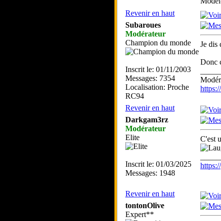
Model-
Revenir en haut
Subaroues
Modérateur
Champion du monde
Je dis
Donc c
Inscrit le: 01/11/2003
_____
Messages: 7354
Modéra
Localisation: Proche
https
RC94
Revenir en haut
Darkgam3rz
Modérateur
Elite
C'est 
_____
Inscrit le: 01/03/2025
https
Messages: 1948
Revenir en haut
tontonOlive
Expert**