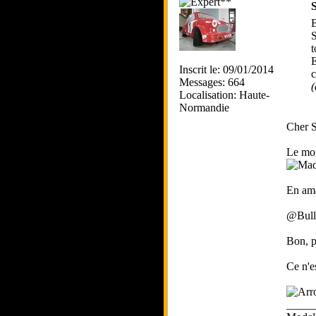
S
B
S
t
E
Inscrit le: 09/01/2014
c
Messages: 664
(
Localisation: Haute-
Normandie
Cher S
Le mon
En ama
@Bulli
Bon, p
Ce n'e
_____