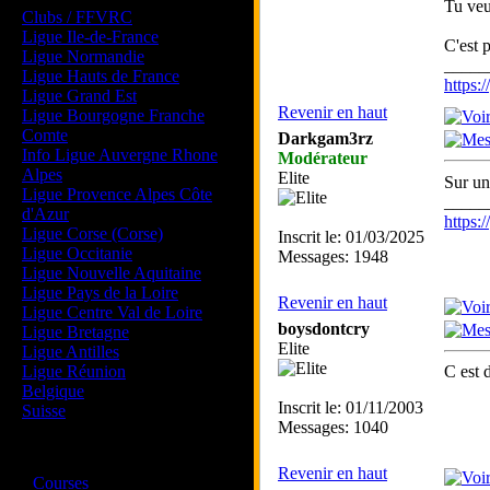
Tu veu
Clubs / FFVRC
Ligue Ile-de-France
C'est 
Ligue Normandie
_____
Ligue Hauts de France
https
Ligue Grand Est
Revenir en haut
Ligue Bourgogne Franche
Comte
Darkgam3rz
Info Ligue Auvergne Rhone
Modérateur
Alpes
Elite
Sur un
Ligue Provence Alpes Côte
_____
d'Azur
https
Ligue Corse (Corse)
Inscrit le: 01/03/2025
Ligue Occitanie
Messages: 1948
Ligue Nouvelle Aquitaine
Ligue Pays de la Loire
Revenir en haut
Ligue Centre Val de Loire
boysdontcry
Ligue Bretagne
Elite
Ligue Antilles
Ligue Réunion
C est 
Belgique
Inscrit le: 01/11/2003
Suisse
Messages: 1040
Magazine
Revenir en haut
·
Courses