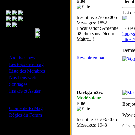
Elite
identi
Menu Principal
Lot de 
Inscrit le: 27/05/2005
Messages: 1852
_____
Localisation: Ardenne
TO BE
08 club sans Dieu ni
http://
Maitre...!
https
Derniè
- Divers -
·
Archives news
Revenir en haut
·
Les tops de rcmag
·
Liste des Membres
·
Nos liens web
·
Sondages
·
Images et Avatar
Darkgam3rz
Modérateur
- Bonne conduite -
Elite
Bonjo
·
Charte de RcMag
·
Règles du Forum
Wow al
Inscrit le: 01/03/2025
Messages: 1948
C'est q
Les forums de vos Ligues