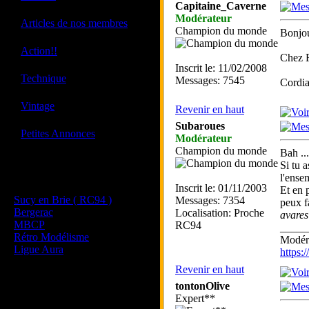
Capitaine_Caverne
Modérateur
·
Articles de nos membres
Champion du monde
Bonjou
·
Action!!
Chez F
Inscrit le: 11/02/2008
·
Technique
Messages: 7545
Cordia
·
Vintage
Revenir en haut
Subaroues
·
Petites Annonces
Modérateur
Champion du monde
Bah ...
Si tu 
Les sites de nos membres
l'ensem
et de nos clubs partenaires
Inscrit le: 01/11/2003
Et en 
Sucy en Brie ( RC94 )
Messages: 7354
peux f
Bergerac
Localisation: Proche
avares
MBCP
RC94
_____
Rétro Modélisme
Modéra
Ligue Aura
https
Revenir en haut
tontonOlive
Expert**