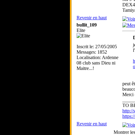
DEX41
Tamiy
Revenir en haut
bullit_109
Elite
j
Inscrit le: 27/05/2005
l
Messages: 1852
Localisation: Ardenne
h
08 club sans Dieu ni
o
Maitre...!
peut ê
beauco
Merci 
_____
TO BE
http://
https
Revenir en haut
Montrer le