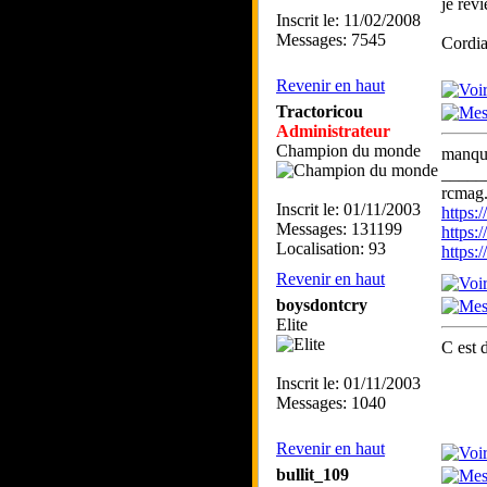
je rev
Inscrit le: 11/02/2008
Messages: 7545
Cordia
Revenir en haut
Tractoricou
Administrateur
Champion du monde
manque
_____
rcmag.
Inscrit le: 01/11/2003
https
Messages: 131199
https:
Localisation: 93
https
Revenir en haut
boysdontcry
Elite
C est 
Inscrit le: 01/11/2003
Messages: 1040
Revenir en haut
bullit_109