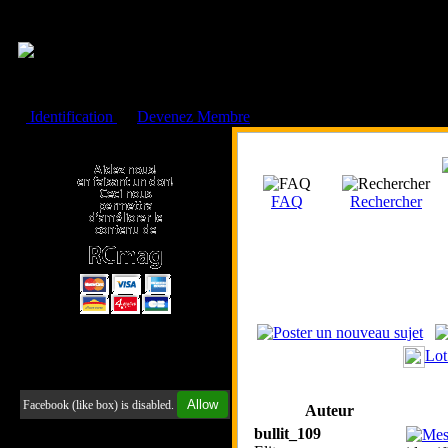
Cookies management panel
Identification
ou
Devenez Membre
Faire un don à l'Asso. RCmag
FAQ
Rechercher
Lot
Retrouvez-nous sur Facebook
Allow
Facebook (like box) is disabled.
Auteur
bullit_109