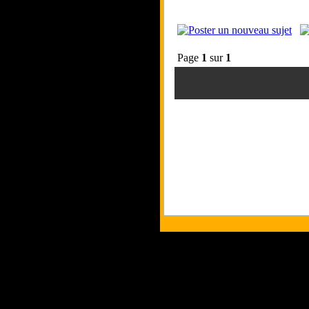
Page
1
sur
1
Tous les logos et les marques pr
Les commentaires et le contenu qu
Co