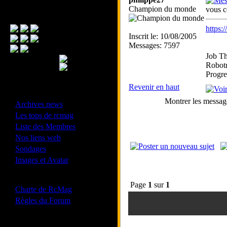
Champion du monde
vous c
Menu Principal
https
Inscrit le: 10/08/2005
Messages: 7597
Job Th
Robotr
Progre
Revenir en haut
- Divers -
Montrer les messag
·
Archives news
·
Les tops de rcmag
·
Liste des Membres
·
Nos liens web
·
Sondages
·
Images et Avatar
- Bonne conduite -
Page
1
sur
1
·
Charte de RcMag
·
Règles du Forum