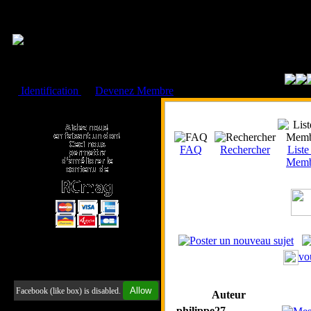
Cookies management panel
Identification
ou
Devenez Membre
Faire un don à l'Asso. RCmag
FAQ
Rechercher
Liste
Memb
vo
Retrouvez-nous sur Facebook
Allow
Facebook (like box) is disabled.
Auteur
philippe27