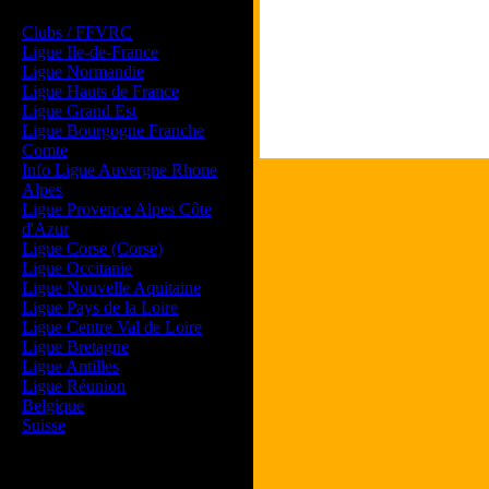
Les forums de vos Ligues
Clubs / FFVRC
Ligue Ile-de-France
Ligue Normandie
Ligue Hauts de France
Ligue Grand Est
Ligue Bourgogne Franche
Comte
Info Ligue Auvergne Rhone
Alpes
Ligue Provence Alpes Côte
d'Azur
Ligue Corse (Corse)
Ligue Occitanie
Ligue Nouvelle Aquitaine
Ligue Pays de la Loire
Ligue Centre Val de Loire
Ligue Bretagne
Ligue Antilles
Ligue Réunion
Belgique
Suisse
Magazine