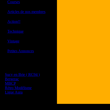
·
Courses
·
Articles de nos membres
·
Action!!
·
Technique
·
Vintage
·
Petites Annonces
Les sites de nos membres
et de nos clubs partenaires
Sucy en Brie ( RC94 )
Bergerac
MBCP
Rétro Modélisme
Ligue Aura
Tous les logos et les 