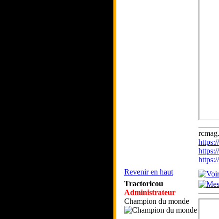
_____
rcmag.
https
https:
https
Revenir en haut
Tractoricou
Administrateur
Champion du monde