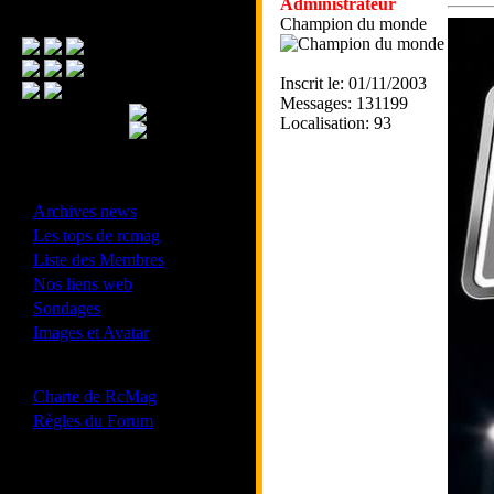
Administrateur
Menu Principal
Champion du monde
Inscrit le: 01/11/2003
Messages: 131199
Localisation: 93
- Divers -
·
Archives news
·
Les tops de rcmag
·
Liste des Membres
·
Nos liens web
·
Sondages
·
Images et Avatar
- Bonne conduite -
·
Charte de RcMag
·
Règles du Forum
Les forums de vos Ligues