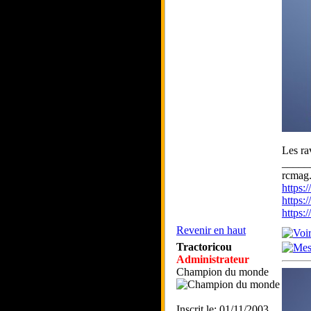
Les ra
_____
rcmag.
https
https:
https
Revenir en haut
Tractoricou
Administrateur
Champion du monde
Inscrit le: 01/11/2003