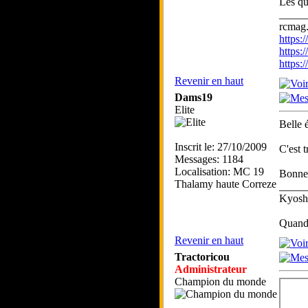
Les qu
_____
rcmag.
https
https:
https
Revenir en haut
Dams19
Elite
Belle
Inscrit le: 27/10/2009
C'est t
Messages: 1184
Localisation: MC 19
Bonne
Thalamy haute Correze
_____
Kyosho
Quand 
Revenir en haut
Tractoricou
Administrateur
Champion du monde