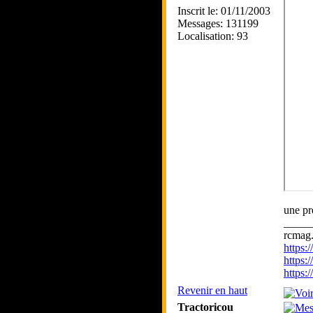
Inscrit le: 01/11/2003
Messages: 131199
Localisation: 93
une pre
_____
rcmag.
https
https:
https
Revenir en haut
Tractoricou