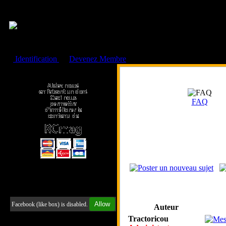
Cookies management panel
Identification
ou
Devenez Membre
Faire un don à l'Asso. RCmag
FAQ
Retrouvez-nous sur Facebook
Allow
Facebook (like box) is disabled.
Auteur
Tractoricou