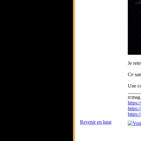
Je ret
Ce sam
Une co
_____
rcmag.
https
https:
https
Revenir en haut