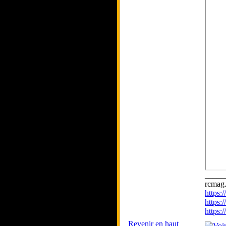
_____
rcmag.
https
https:
https
Revenir en haut