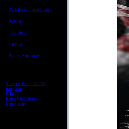
·
Articles de nos membres
·
Action!!
·
Technique
·
Vintage
·
Petites Annonces
Les sites de nos membres
et de nos clubs partenaires
Sucy en Brie ( RC94 )
Bergerac
MBCP
Rétro Modélisme
Ligue Aura