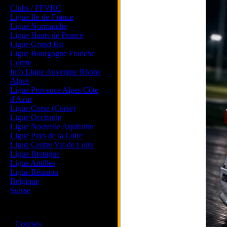
Clubs / FFVRC
Ligue Ile-de-France
Ligue Normandie
Ligue Hauts de France
Ligue Grand Est
Ligue Bourgogne Franche
Comte
Info Ligue Auvergne Rhone
Alpes
Ligue Provence Alpes Côte
d'Azur
Ligue Corse (Corse)
Ligue Occitanie
Ligue Nouvelle Aquitaine
Ligue Pays de la Loire
Ligue Centre Val de Loire
Ligue Bretagne
Ligue Antilles
Ligue Réunion
Belgique
Suisse
Magazine
·
Courses