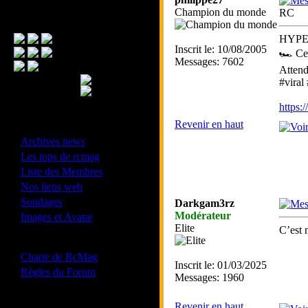
Champion du monde
RC
Menu Principal
HYPER
Inscrit le: 10/08/2005
🏎️ Cet
Messages: 7602
Attend
#viral
https
Revenir en haut
- Divers -
·
Archives news
·
Les tops de rcmag
·
Liste des Membres
·
Nos liens web
·
Sondages
Darkgam3rz
·
Modérateur
Images et Avatar
Elite
C’est 
- Bonne conduite -
·
Charte de RcMag
Inscrit le: 01/03/2025
·
Règles du Forum
Messages: 1960
Revenir en haut