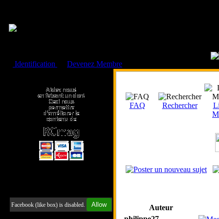
Cookies management panel
Identification
ou
Devenez Membre
Faire un don à l'Asso. RCmag
FAQ
Rechercher
Li
M
Retrouvez-nous sur Facebook
Allow
Facebook (like box) is disabled.
Auteur
philippe27