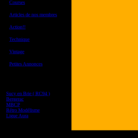
·
Courses
·
Articles de nos membres
·
Action!!
·
Technique
·
Vintage
·
Petites Annonces
Les sites de nos membres
et de nos clubs partenaires
Sucy en Brie ( RC94 )
Bergerac
MBCP
Rétro Modélisme
Ligue Aura
Tous les logos et les marques présent